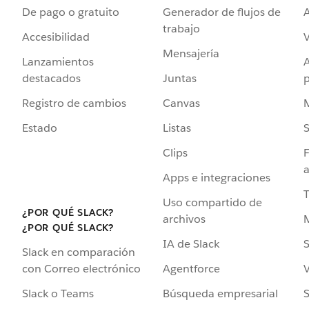
De pago o gratuito
Generador de flujos de
A
trabajo
Accesibilidad
Mensajería
Lanzamientos
destacados
Juntas
Registro de cambios
Canvas
Estado
Listas
Clips
F
a
Apps e integraciones
Uso compartido de
¿POR QUÉ SLACK?
archivos
¿POR QUÉ SLACK?
IA de Slack
S
Slack en comparación
Agentforce
V
con Correo electrónico
Búsqueda empresarial
S
Slack o Teams