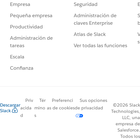
Seguridad
Empresa
Administración de
S
Pequeña empresa
claves Enterprise
b
Productividad
Atlas de Slack
V
Administración de
s
Ver todas las funciones
tareas
Escala
Confianza
Priv
Tér
Preferenci
Sus opciones
Descargar
©2026 Slack
acida
mino
as de cookies
de privacidad
Slack
Technologies,
d
s
LLC, una
empresa de
Salesforce.
Todos los