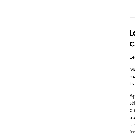
L
c
Le
Ma
ma
tr
Ap
té
di
ap
di
fr