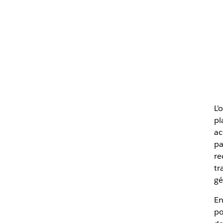
L’
pl
ac
pa
re
tr
gé
En
po