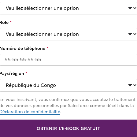
Rôle
*
Numéro de téléphone
*
laboratif
Pays/région
*
nventivité de votre équipe Ces huit questions aideront les res
En vous inscrivant, vous confirmez que vous acceptez le traitement
de vos données personnelles par Salesforce comme décrit dans la
Déclaration de confidentialité
.
OBTENIR L’E-BOOK GRATUIT