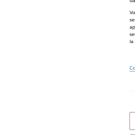
da
Vo
se
ap
se
la
Co