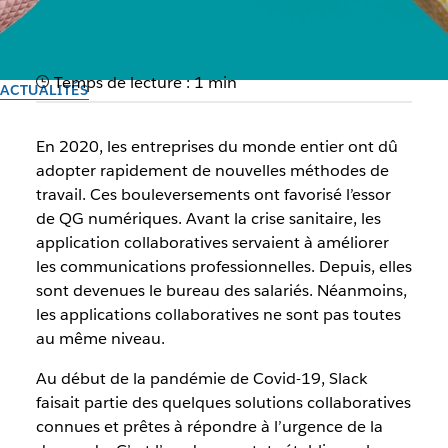
Temps de lecture : 1 min
ACTUALITÉS
IDC MarketScape désigne
En 2020, les entreprises du monde entier ont dû
Slack comme l’un des
adopter rapidement de nouvelles méthodes de
travail. Ces bouleversements ont favorisé l’essor
leaders du marché
de QG numériques. Avant la crise sanitaire, les
application collaboratives servaient à améliorer
Découvrez la position de Slack dans la dernière évaluation
les communications professionnelles. Depuis, elles
des fournisseurs d’applications collaboratives et
sont devenues le bureau des salariés. Néanmoins,
communautaires à l’échelle mondiale.
les applications collaboratives ne sont pas toutes
au même niveau.
Par l’équipe Slack
Au début de la pandémie de Covid-19, Slack
30 septembre 2025
faisait partie des quelques solutions collaboratives
connues et prêtes à répondre à l’urgence de la