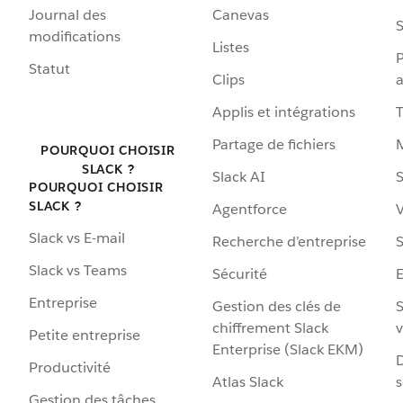
Journal des
Canevas
S
modifications
Listes
P
Statut
Clips
a
Applis et intégrations
Partage de fichiers
POURQUOI CHOISIR
SLACK ?
Slack AI
S
POURQUOI CHOISIR
SLACK ?
Agentforce
V
Slack vs E-mail
Recherche d’entreprise
S
Slack vs Teams
Sécurité
Entreprise
Gestion des clés de
S
chiffrement Slack
v
Petite entreprise
Enterprise (Slack EKM)
D
Productivité
Atlas Slack
s
Gestion des tâches