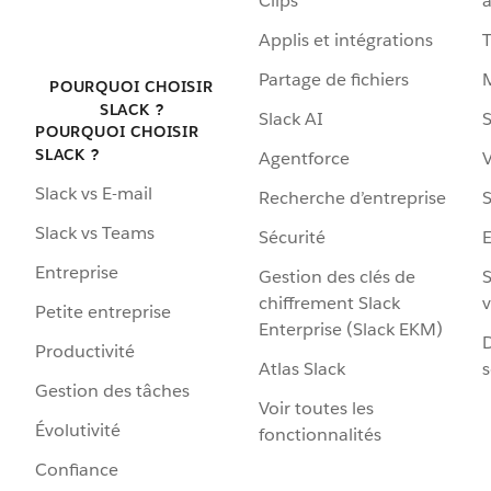
Clips
a
Applis et intégrations
Partage de fichiers
POURQUOI CHOISIR
SLACK ?
Slack AI
S
POURQUOI CHOISIR
SLACK ?
Agentforce
V
Slack vs E-mail
Recherche d’entreprise
S
Slack vs Teams
Sécurité
Entreprise
Gestion des clés de
S
chiffrement Slack
v
Petite entreprise
Enterprise (Slack EKM)
D
Productivité
Atlas Slack
s
Gestion des tâches
Voir toutes les
Évolutivité
fonctionnalités
Confiance