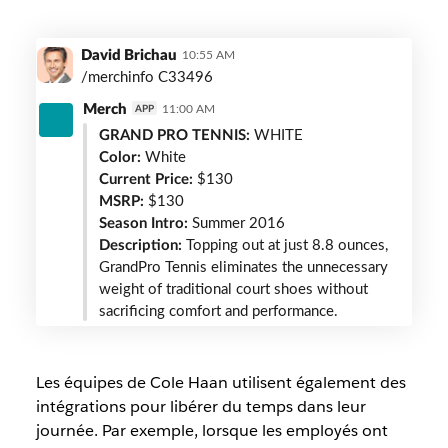
cole-
David Brichau
10:55 AM
haan-
/merchinfo C33496
merch-
Merch
11:00 AM
APP
bot
GRAND PRO TENNIS:
WHITE
Color:
White
Current Price:
$130
MSRP:
$130
Season Intro:
Summer 2016
Description:
Topping out at just 8.8 ounces,
GrandPro Tennis eliminates the unnecessary
weight of traditional court shoes without
sacrificing comfort and performance.
Les équipes de Cole Haan utilisent également des
intégrations pour libérer du temps dans leur
journée. Par exemple, lorsque les employés ont