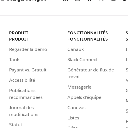
PRODUIT
FONCTIONNALITÉS
PRODUIT
FONCTIONNALITÉS
Regarder la démo
Canaux
I
Tarifs
Slack Connect
Payant vs. Gratuit
Générateur de flux de
S
travail
Accessibilité
Messagerie
Publications
G
recommandées
Appels d’équipe
Journal des
Canevas
S
modifications
Listes
P
Statut