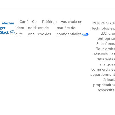
Conf
Co
Préféren
Vos choix en
Téléchar
©2026 Slack
ger
identi
nditi
ces de
matière de
Technologies,
Slack
LLC, une
alité
ons
cookies
confidentialité
entreprise
Salesforce.
Tous droits
réservés. Les
différentes
marques
commerciales
appartiennent
à leurs
propriétaires
respectifs.