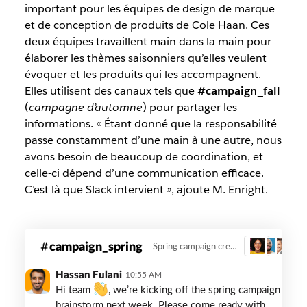
important pour les équipes de design de marque
et de conception de produits de Cole Haan. Ces
deux équipes travaillent main dans la main pour
élaborer les thèmes saisonniers qu’elles veulent
évoquer et les produits qui les accompagnent.
Elles utilisent des canaux tels que
#campaign_fall
(
campagne d’automne
) pour partager les
informations. « Étant donné que la responsabilité
passe constamment d’une main à une autre, nous
avons besoin de beaucoup de coordination, et
celle-ci dépend d’une communication efficace.
C’est là que Slack intervient », ajoute M. Enright.
cole-
campaign_spring
Spring campaign creative
3
haan-
seasonal-
Hassan Fulani
10:55 AM
channel
Hi team
, we’re kicking off the spring campaign
brainstorm next week. Please come ready with