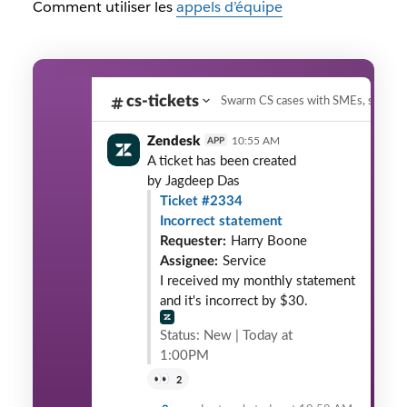
Comment utiliser les
appels d’équipe
cs-tickets
Zendesk
10:55 AM
APP
A ticket has been created
by
Jagdeep Das
Ticket #2334
Incorrect statement
Requester:
Harry Boone
Assignee:
Service
I received my monthly statement
and it's incorrect by $30.
Status: New | Today at
1:00PM
2