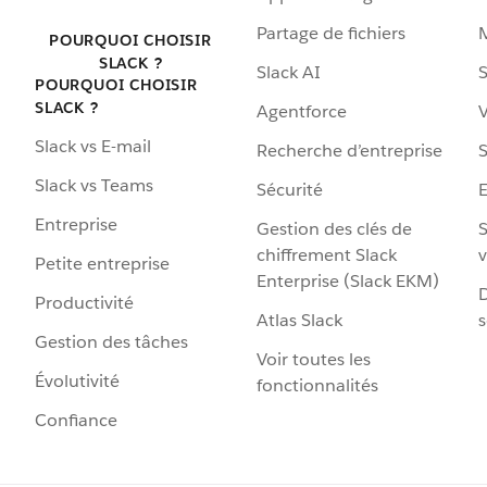
Partage de fichiers
POURQUOI CHOISIR
SLACK ?
Slack AI
S
POURQUOI CHOISIR
SLACK ?
Agentforce
V
Slack vs E-mail
Recherche d’entreprise
S
Slack vs Teams
Sécurité
Entreprise
Gestion des clés de
S
chiffrement Slack
v
Petite entreprise
Enterprise (Slack EKM)
D
Productivité
Atlas Slack
s
Gestion des tâches
Voir toutes les
Évolutivité
fonctionnalités
Confiance