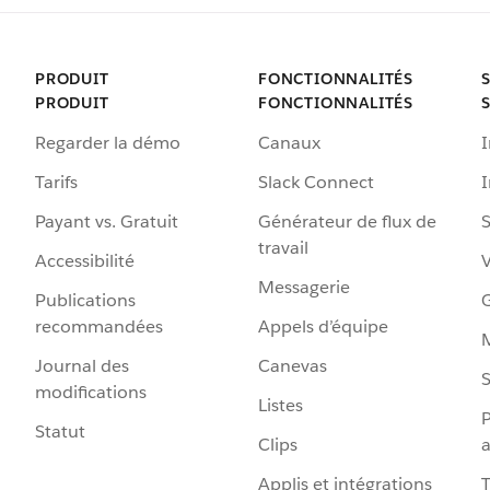
PRODUIT
FONCTIONNALITÉS
PRODUIT
FONCTIONNALITÉS
Regarder la démo
Canaux
I
Tarifs
Slack Connect
Payant vs. Gratuit
Générateur de flux de
S
travail
Accessibilité
Messagerie
Publications
G
recommandées
Appels d’équipe
Journal des
Canevas
S
modifications
Listes
P
Statut
Clips
a
Applis et intégrations