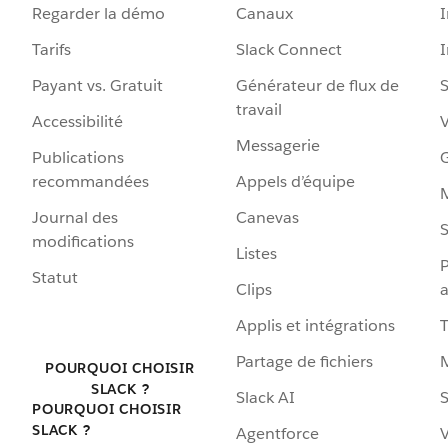
Regarder la démo
Canaux
I
Tarifs
Slack Connect
Payant vs. Gratuit
Générateur de flux de
S
travail
Accessibilité
Messagerie
Publications
G
recommandées
Appels d’équipe
Journal des
Canevas
S
modifications
Listes
P
Statut
Clips
a
Applis et intégrations
Partage de fichiers
POURQUOI CHOISIR
SLACK ?
Slack AI
S
POURQUOI CHOISIR
SLACK ?
Agentforce
V