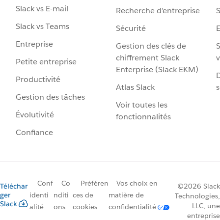
Slack vs E-mail
Recherche d’entreprise
S
Slack vs Teams
Sécurité
Entreprise
Gestion des clés de
S
chiffrement Slack
v
Petite entreprise
Enterprise (Slack EKM)
D
Productivité
Atlas Slack
s
Gestion des tâches
Voir toutes les
Évolutivité
fonctionnalités
Confiance
Conf
Co
Préféren
Vos choix en
Téléchar
©2026 Slack
ger
identi
nditi
ces de
matière de
Technologies,
Slack
LLC, une
alité
ons
cookies
confidentialité
entreprise