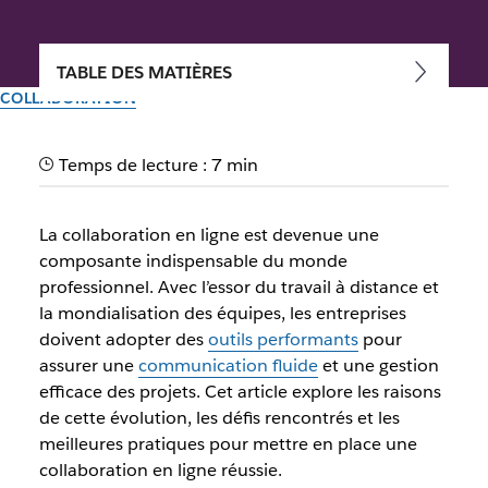
TABLE DES MATIÈRES
COLLABORATION
Collaboration en ligne : les
Temps de lecture : 7 min
clés pour réussir avec les
bons outils
La collaboration en ligne est devenue une
composante indispensable du monde
La collaboration en ligne est essentielle pour les entreprises
professionnel. Avec l’essor du travail à distance et
modernes, permettant une communication fluide et une
la mondialisation des équipes, les entreprises
gestion efficace des équipes.
doivent adopter des
outils performants
pour
assurer une
communication fluide
et une gestion
efficace des projets. Cet article explore les raisons
Par l’équipe Slack
11 juin 2025
de cette évolution, les défis rencontrés et les
meilleures pratiques pour mettre en place une
collaboration en ligne réussie.