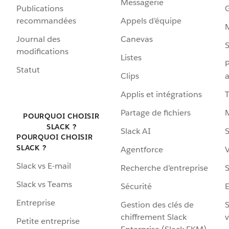
Messagerie
Publications
G
recommandées
Appels d’équipe
Journal des
Canevas
S
modifications
Listes
P
Statut
Clips
a
Applis et intégrations
Partage de fichiers
POURQUOI CHOISIR
SLACK ?
Slack AI
S
POURQUOI CHOISIR
SLACK ?
Agentforce
V
Slack vs E-mail
Recherche d’entreprise
S
Slack vs Teams
Sécurité
Entreprise
Gestion des clés de
S
chiffrement Slack
v
Petite entreprise