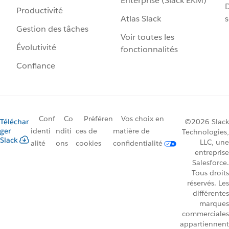
Enterprise (Slack EKM)
D
Productivité
Atlas Slack
s
Gestion des tâches
Voir toutes les
Évolutivité
fonctionnalités
Confiance
Conf
Co
Préféren
Vos choix en
Téléchar
©2026 Slack
ger
identi
nditi
ces de
matière de
Technologies,
Slack
LLC, une
alité
ons
cookies
confidentialité
entreprise
Salesforce.
Tous droits
réservés. Les
différentes
marques
commerciales
appartiennent