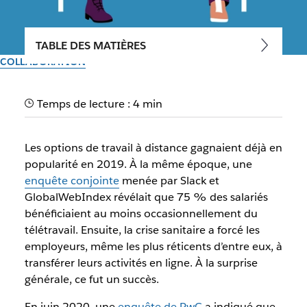
TABLE DES MATIÈRES
COLLABORATION
Réunions hybrides : 6 façons
Temps de lecture : 4 min
pour optimiser le travail
collaboratif
Les options de travail à distance gagnaient déjà en
popularité en 2019. À la même époque, une
En suivant nos conseils et en utilisant une plateforme de
enquête conjointe
menée par Slack et
collaboration comme Slack, vous pouvez améliorer vos
GlobalWebIndex révélait que 75 % des salariés
discussions et vos gains de productivité
bénéficiaient au moins occasionnellement du
télétravail. Ensuite, la crise sanitaire a forcé les
employeurs, même les plus réticents d’entre eux, à
Par l’équipe Slack
30 septembre 2025
transférer leurs activités en ligne. À la surprise
générale, ce fut un succès.
En juin 2020, une
enquête de PwC
a indiqué que