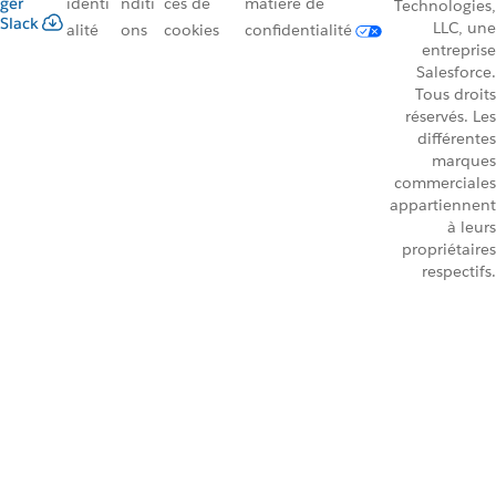
ger
identi
nditi
ces de
matière de
Technologies,
Slack
LLC, une
alité
ons
cookies
confidentialité
entreprise
Salesforce.
Tous droits
réservés. Les
différentes
marques
commerciales
appartiennent
à leurs
propriétaires
respectifs.