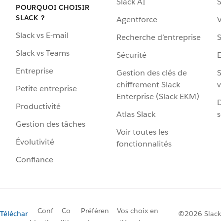
Slack AI
S
POURQUOI CHOISIR
SLACK ?
Agentforce
V
Slack vs E-mail
Recherche d’entreprise
S
Slack vs Teams
Sécurité
Entreprise
Gestion des clés de
S
chiffrement Slack
v
Petite entreprise
Enterprise (Slack EKM)
D
Productivité
Atlas Slack
s
Gestion des tâches
Voir toutes les
Évolutivité
fonctionnalités
Confiance
Conf
Co
Préféren
Vos choix en
Téléchar
©2026 Slack