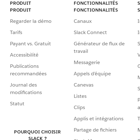
PRODUIT
FONCTIONNALITÉS
PRODUIT
FONCTIONNALITÉS
Regarder la démo
Canaux
I
Tarifs
Slack Connect
Payant vs. Gratuit
Générateur de flux de
S
travail
Accessibilité
Messagerie
Publications
G
recommandées
Appels d’équipe
Journal des
Canevas
S
modifications
Listes
P
Statut
Clips
a
Applis et intégrations
Partage de fichiers
POURQUOI CHOISIR
SLACK ?