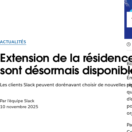
ACTUALITÉS
Extension de la résidenc
Bo
sont désormais disponibl
de
Ém
Les clients Slack peuvent dorénavant choisir de nouvelles r
pe
qu
d’
Par l’équipe Slack
po
10 novembre 2025
or
Pa
Ce