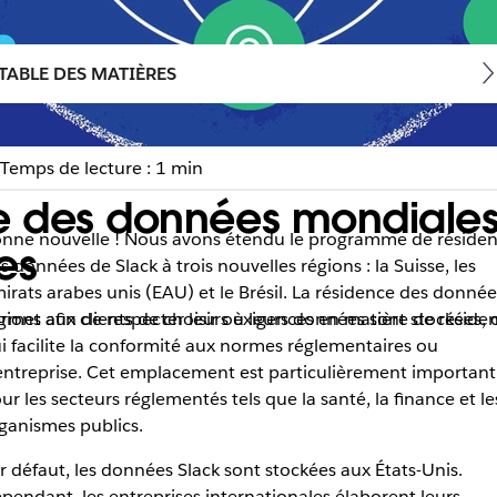
TABLE DES MATIÈRES
Temps de lecture : 1 min
e des données mondiales :
nne nouvelle ! Nous avons étendu le programme de réside
es
s données de Slack à trois nouvelles régions : la Suisse, les
irats arabes unis (EAU) et le Brésil. La résidence des donnée
égions afin de respecter leurs exigences en matière de résid
rmet aux clients de choisir où leurs données sont stockées, 
i facilite la conformité aux normes réglementaires ou
entreprise. Cet emplacement est particulièrement important
ur les secteurs réglementés tels que la santé, la finance et le
ganismes publics.
r défaut, les données Slack sont stockées aux États-Unis.
pendant, les entreprises internationales élaborent leurs