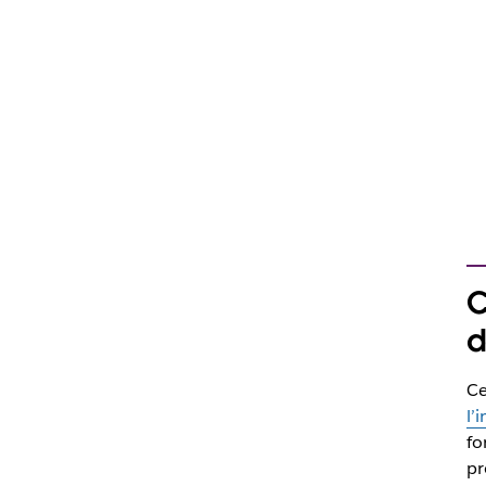
C
d
Ce
l’
fo
pr