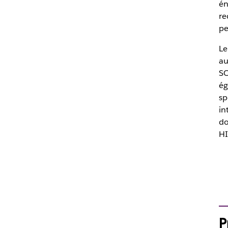
én
re
pe
Le
au
SO
ég
sp
in
do
HI
P