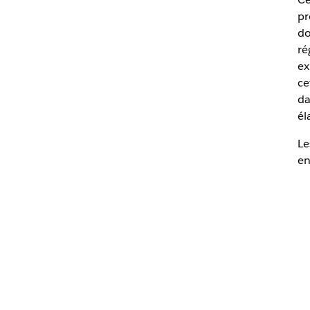
pr
do
ré
ex
ce
da
él
Le
en