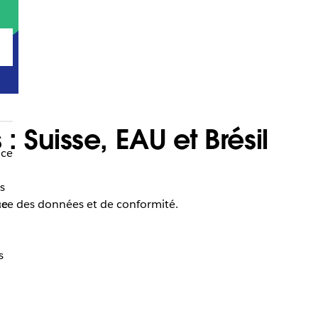
 Suisse, EAU et Brésil
nce
s
ence des données et de conformité.
ce
s