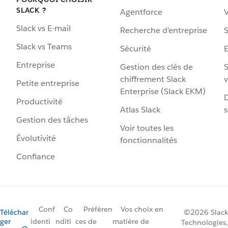
SLACK ?
Agentforce
V
Slack vs E-mail
Recherche d’entreprise
S
Slack vs Teams
Sécurité
Entreprise
Gestion des clés de
S
chiffrement Slack
v
Petite entreprise
Enterprise (Slack EKM)
D
Productivité
Atlas Slack
s
Gestion des tâches
Voir toutes les
Évolutivité
fonctionnalités
Confiance
Conf
Co
Préféren
Vos choix en
Téléchar
©2026 Slack
ger
identi
nditi
ces de
matière de
Technologies,