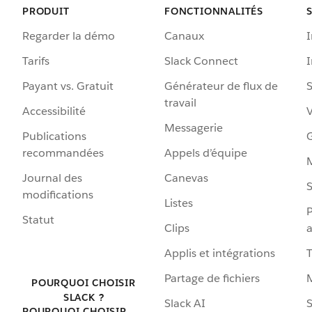
PRODUIT
FONCTIONNALITÉS
Regarder la démo
Canaux
I
Tarifs
Slack Connect
Payant vs. Gratuit
Générateur de flux de
S
travail
Accessibilité
Messagerie
Publications
G
recommandées
Appels d’équipe
Journal des
Canevas
S
modifications
Listes
P
Statut
Clips
a
Applis et intégrations
Partage de fichiers
POURQUOI CHOISIR
SLACK ?
Slack AI
S
POURQUOI CHOISIR