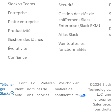
Slack vs Teams
Sécurité
Entreprise
Gestion des clés de
S
chiffrement Slack
v
Petite entreprise
Enterprise (Slack EKM)
D
Productivité
Atlas Slack
s
Gestion des tâches
Voir toutes les
Évolutivité
fonctionnalités
Confiance
Conf
Co
Préféren
Vos choix en
Téléchar
©2026 Slack
ger
identi
nditi
ces de
matière de
Technologies,
Slack
LLC, une
alité
ons
cookies
confidentialité
entreprise
Salesforce.
Tous droits