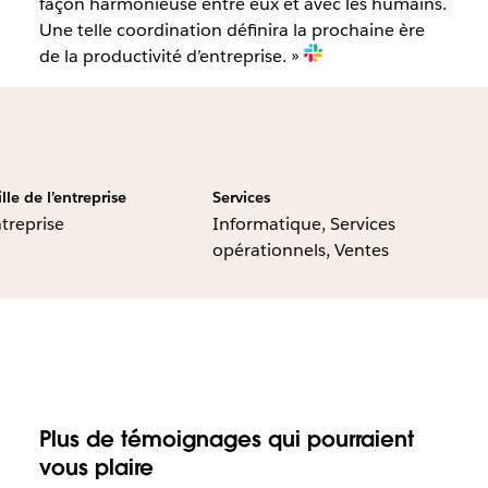
façon harmonieuse entre eux et avec les humains.
Une telle coordination définira la prochaine ère
de la productivité d’entreprise. »
ille de l’entreprise
Services
treprise
Informatique, Services
opérationnels, Ventes
Plus de témoignages qui pourraient
vous plaire