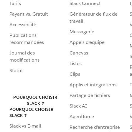
Tarifs
Slack Connect
Payant vs. Gratuit
Générateur de flux de
S
travail
Accessibilité
Messagerie
Publications
G
recommandées
Appels d’équipe
Journal des
Canevas
S
modifications
Listes
P
Statut
Clips
a
Applis et intégrations
Partage de fichiers
POURQUOI CHOISIR
SLACK ?
Slack AI
S
POURQUOI CHOISIR
SLACK ?
Agentforce
V
Slack vs E-mail
Recherche d’entreprise
S