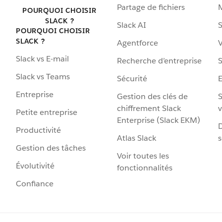
Partage de fichiers
POURQUOI CHOISIR
SLACK ?
Slack AI
S
POURQUOI CHOISIR
SLACK ?
Agentforce
V
Slack vs E-mail
Recherche d’entreprise
S
Slack vs Teams
Sécurité
Entreprise
Gestion des clés de
S
chiffrement Slack
v
Petite entreprise
Enterprise (Slack EKM)
D
Productivité
Atlas Slack
s
Gestion des tâches
Voir toutes les
Évolutivité
fonctionnalités
Confiance