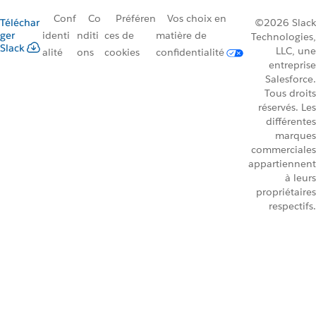
Conf
Co
Préféren
Vos choix en
Téléchar
©2026 Slack
ger
identi
nditi
ces de
matière de
Technologies,
Slack
LLC, une
alité
ons
cookies
confidentialité
entreprise
Salesforce.
Tous droits
réservés. Les
différentes
marques
commerciales
appartiennent
à leurs
propriétaires
respectifs.