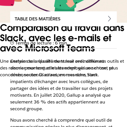
TABLE DES MATIÈRES
Comparaison du travail dans
Slack, avec les e-mails et
Temps de lecture : 6 min
avec Microsoft Teams
Une analyse de la qualité du travail avec différents outils et
Certains salariés allument leur ordinateur au
des raisons pour lesquelles les employés se sentent plus
dernier moment et n’attendent qu’une chose, se
concernés, soutenus et autonomes dans Slack.
déconnecter. D’autres, en revanche, sont
impatients d’échanger avec leurs collègues, de
partager des idées et de travailler sur des projets
motivants. En juillet 2020, Gallup a analysé que
seulement 36 % des actifs appartiennent au
second groupe.
Nous avons cherché à comprendre quel outil de
communication génère le plus d’engagement, et