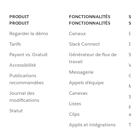
PRODUIT
FONCTIONNALITÉS
PRODUIT
FONCTIONNALITÉS
Regarder la démo
Canaux
I
Tarifs
Slack Connect
Payant vs. Gratuit
Générateur de flux de
S
travail
Accessibilité
Messagerie
Publications
G
recommandées
Appels d’équipe
Journal des
Canevas
S
modifications
Listes
P
Statut
Clips
a
Applis et intégrations