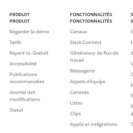
PRODUIT
FONCTIONNALITÉS
PRODUIT
FONCTIONNALITÉS
Regarder la démo
Canaux
I
Tarifs
Slack Connect
Payant vs. Gratuit
Générateur de flux de
S
travail
Accessibilité
Messagerie
Publications
G
recommandées
Appels d’équipe
Journal des
Canevas
S
modifications
Listes
P
Statut
Clips
a
Applis et intégrations