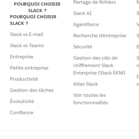
Partage de fichiers
POURQUOI CHOISIR
SLACK ?
Slack AI
S
POURQUOI CHOISIR
SLACK ?
Agentforce
V
Slack vs E-mail
Recherche d’entreprise
S
Slack vs Teams
Sécurité
Entreprise
Gestion des clés de
S
chiffrement Slack
v
Petite entreprise
Enterprise (Slack EKM)
D
Productivité
Atlas Slack
s
Gestion des tâches
Voir toutes les
Évolutivité
fonctionnalités
Confiance