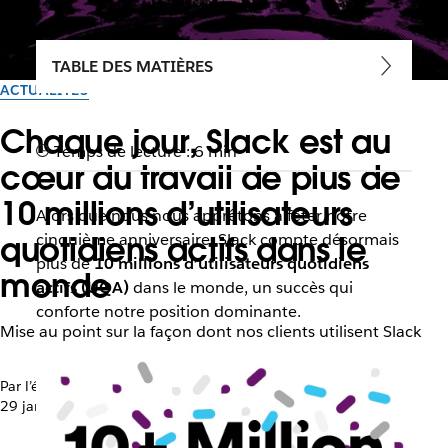
TABLE DES MATIÈRES
ACTUALITÉS
Chaque jour, Slack est au
Temps de lecture : 6 min
cœur du travail de plus de
10 millions d’utilisateurs
Alors que nous nous apprêtons à fêter notre
quotidiens actifs dans le
cinquième anniversaire, Slack compte désormais
plus de
10 millions d’utilisateurs quotidiens
monde
actifs (UQA)
dans le monde, un succès qui
conforte notre position dominante.
Mise au point sur la façon dont nos clients utilisent Slack
Par l’équipe Slack
29 janvier 2019