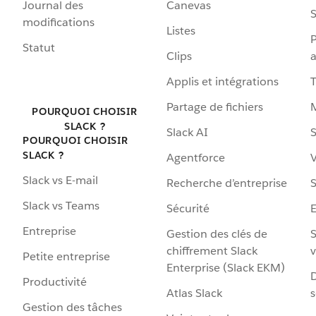
Journal des
Canevas
S
modifications
Listes
P
Statut
Clips
a
Applis et intégrations
Partage de fichiers
POURQUOI CHOISIR
SLACK ?
Slack AI
S
POURQUOI CHOISIR
SLACK ?
Agentforce
V
Slack vs E-mail
Recherche d’entreprise
S
Slack vs Teams
Sécurité
Entreprise
Gestion des clés de
S
chiffrement Slack
v
Petite entreprise
Enterprise (Slack EKM)
D
Productivité
Atlas Slack
s
Gestion des tâches