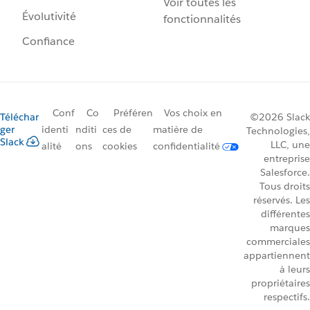
Voir toutes les
Évolutivité
fonctionnalités
Confiance
Conf
Co
Préféren
Vos choix en
Téléchar
©2026 Slack
ger
identi
nditi
ces de
matière de
Technologies,
Slack
LLC, une
alité
ons
cookies
confidentialité
entreprise
Salesforce.
Tous droits
réservés. Les
différentes
marques
commerciales
appartiennent
à leurs
propriétaires
respectifs.