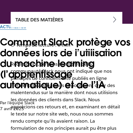
TABLE DES MATIÈRES
ACTUALITÉS
Comment Slack protège vos
Temps de lecture : 6 min
données lors de l’utilisation
du machine learning
Récemment, certains membres de la
(l’apprentissage
communauté Slack nous ont indiqué que nos
principes de confidentialité publiés en ligne
automatique) et de l’IA
n’étaient pas assez clairs et pouvaient créer des
malentendus sur la manière dont nous utilisions
les données des clients dans Slack. Nous
Par l’équipe Slack
apprécions ces retours et, en examinant en détail
7 avril 2025
le texte sur notre site web, nous nous sommes
rendu compte qu’ils avaient raison. La
formulation de nos principes aurait pu être plus