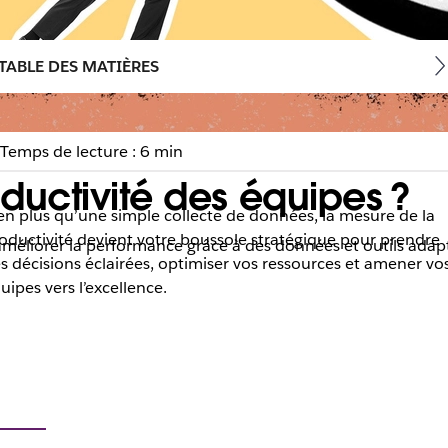
TABLE DES MATIÈRES
Temps de lecture : 6 min
uctivité des équipes ?
en plus qu’une simple collecte de données, la mesure de la
oductivité devient votre boussole stratégique pour prendre
 améliorer la performance grâce à des données et outils adap
s décisions éclairées, optimiser vos ressources et amener vo
uipes vers l’excellence.