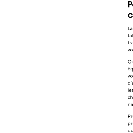
P
c
La
ta
tr
vo
Qu
éq
vo
d’
le
ch
na
Pr
pr
qu