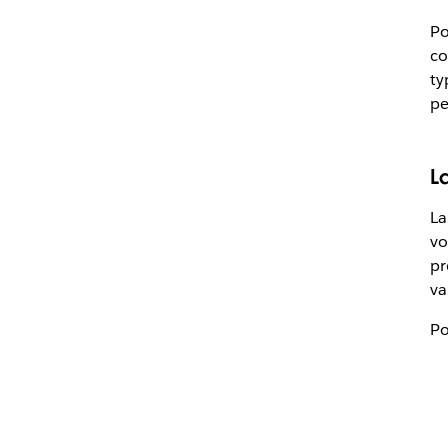
Po
co
ty
pe
La
La
vo
pr
va
Po