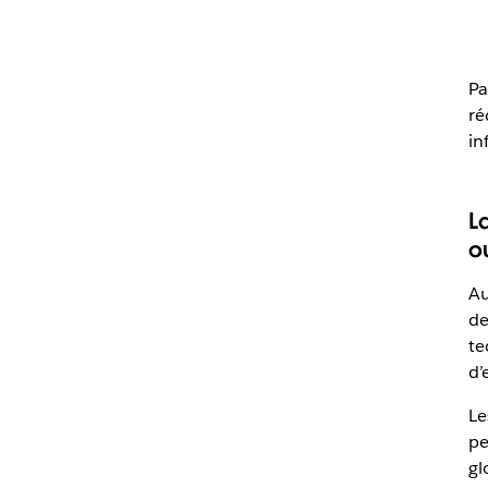
Pa
ré
in
L
o
Au
de
te
d’
Le
pe
gl