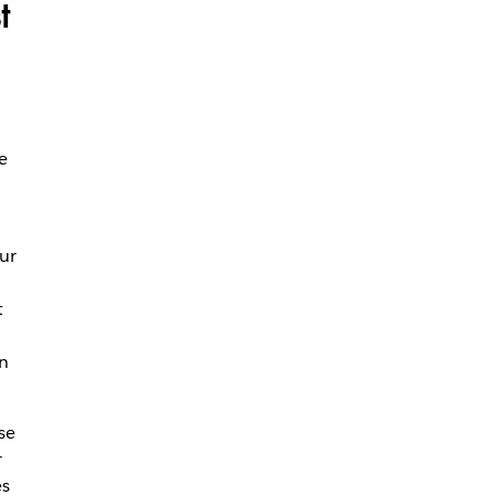
t
e
ur
t
on
se
r
es