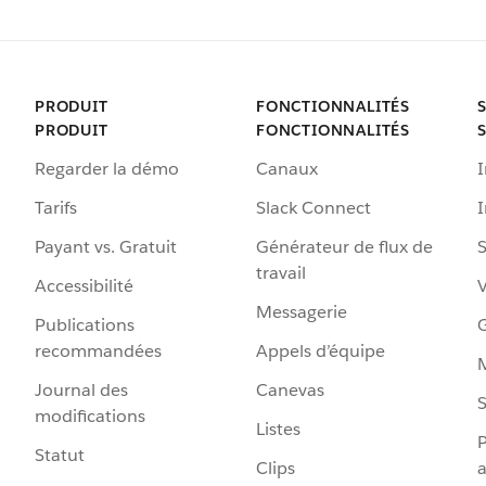
PRODUIT
FONCTIONNALITÉS
PRODUIT
FONCTIONNALITÉS
Regarder la démo
Canaux
I
Tarifs
Slack Connect
Payant vs. Gratuit
Générateur de flux de
S
travail
Accessibilité
Messagerie
Publications
G
recommandées
Appels d’équipe
Journal des
Canevas
S
modifications
Listes
P
Statut
Clips
a