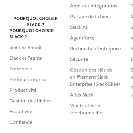
Applis et intégrations
Partage de fichiers
POURQUOI CHOISIR
SLACK ?
Slack AI
S
POURQUOI CHOISIR
SLACK ?
Agentforce
V
Slack vs E-mail
Recherche d’entreprise
S
Slack vs Teams
Sécurité
Entreprise
Gestion des clés de
S
chiffrement Slack
v
Petite entreprise
Enterprise (Slack EKM)
D
Productivité
Atlas Slack
s
Gestion des tâches
Voir toutes les
Évolutivité
fonctionnalités
Confiance