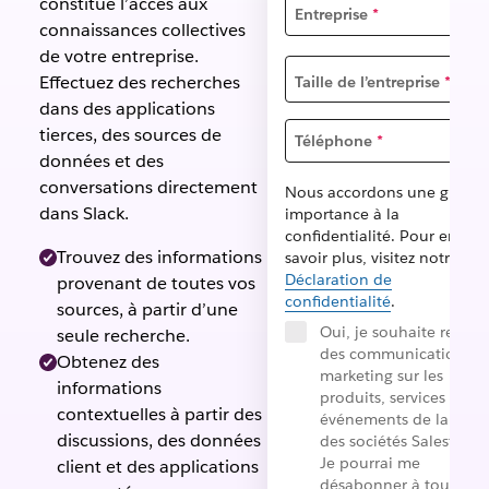
constitue l’accès aux
Entreprise
*
connaissances collectives
de votre entreprise.
Effectuez des recherches
Taille de l’entreprise
*
dans des applications
tierces, des sources de
Téléphone
*
données et des
conversations directement
Nous accordons une grand
dans Slack.
importance à la
confidentialité. Pour en
Trouvez des informations
savoir plus, visitez notre
Déclaration de
provenant de toutes vos
confidentialité
.
sources, à partir d’une
Oui, je souhaite recevo
seule recherche.
des communications
Obtenez des
marketing sur les
informations
produits, services et
contextuelles à partir des
événements de la famil
discussions, des données
des sociétés Salesforce
Je pourrai me
client et des applications
désabonner à tout