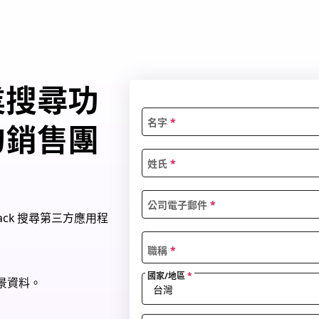
業搜尋功
名字
*
的銷售團
姓氏
*
公司電子郵件
*
ck 搜尋第三方應用程
職稱
*
國家/地區
*
景資料。