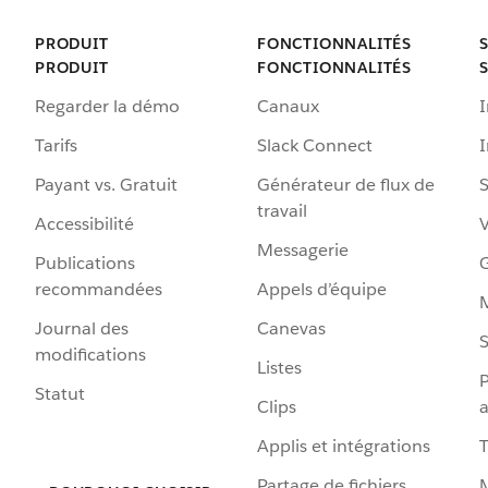
PRODUIT
FONCTIONNALITÉS
PRODUIT
FONCTIONNALITÉS
Regarder la démo
Canaux
I
Tarifs
Slack Connect
Payant vs. Gratuit
Générateur de flux de
S
travail
Accessibilité
Messagerie
Publications
G
recommandées
Appels d’équipe
Journal des
Canevas
S
modifications
Listes
P
Statut
Clips
a
Applis et intégrations
Partage de fichiers