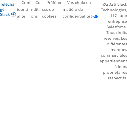
Conf
Co
Préféren
Vos choix en
Téléchar
©2026 Slack
ger
identi
nditi
ces de
matière de
Technologies,
Slack
LLC, une
alité
ons
cookies
confidentialité
entreprise
Salesforce.
Tous droits
réservés. Les
différentes
marques
commerciales
appartiennent
à leurs
propriétaires
respectifs.