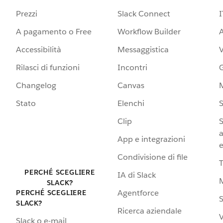
Prezzi
Slack Connect
I
A pagamento o Free
Workflow Builder
A
Accessibilità
Messaggistica
Rilasci di funzioni
Incontri
G
Changelog
Canvas
Stato
Elenchi
S
Clip
S
a
App e integrazioni
e
Condivisione di file
PERCHÉ SCEGLIERE
IA di Slack
SLACK?
Agentforce
PERCHÉ SCEGLIERE
S
SLACK?
Ricerca aziendale
V
Slack o e-mail