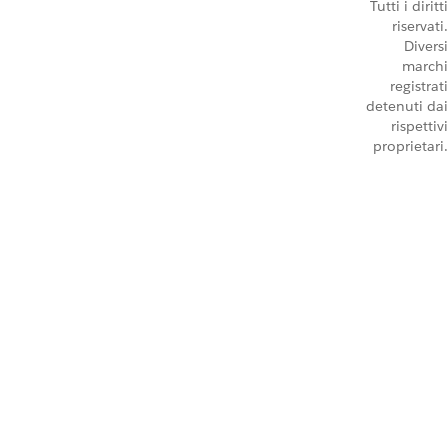
Tutti i diritti
riservati.
Diversi
marchi
registrati
detenuti dai
rispettivi
proprietari.