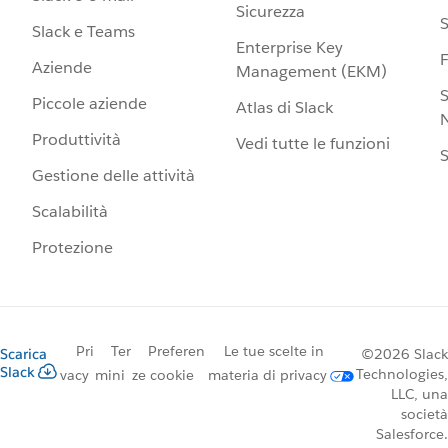
Sicurezza
S
Slack e Teams
Enterprise Key
Aziende
Management (EKM)
S
Piccole aziende
Atlas di Slack
N
Produttività
Vedi tutte le funzioni
S
Gestione delle attività
Scalabilità
Protezione
Pri
Ter
Preferen
Le tue scelte in
Scarica
©2026 Slack
Slack
Technologies,
vacy
mini
ze cookie
materia di privacy
LLC, una
società
Salesforce.