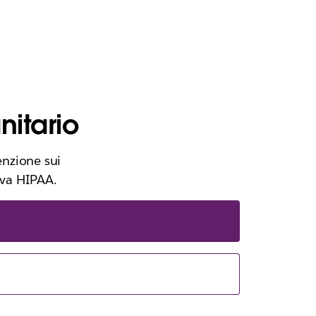
nitario
enzione sui
iva HIPAA.