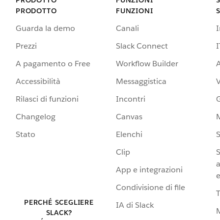
PRODOTTO
FUNZIONI
Guarda la demo
Canali
Prezzi
Slack Connect
I
A pagamento o Free
Workflow Builder
A
Accessibilità
Messaggistica
Rilasci di funzioni
Incontri
G
Changelog
Canvas
Stato
Elenchi
S
Clip
S
a
App e integrazioni
e
Condivisione di file
PERCHÉ SCEGLIERE
IA di Slack
SLACK?