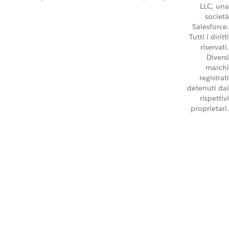
LLC, una
società
Salesforce.
Tutti i diritti
riservati.
Diversi
marchi
registrati
detenuti dai
rispettivi
proprietari.