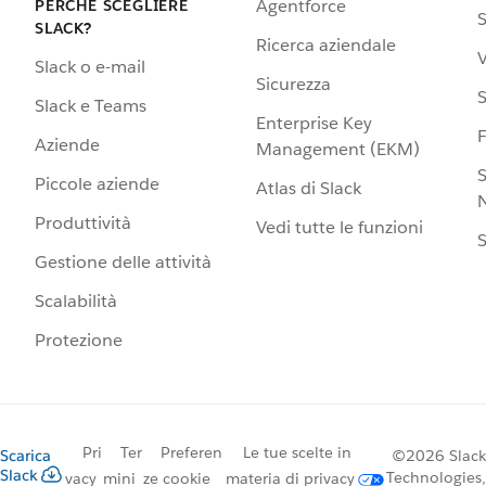
Agentforce
PERCHÉ SCEGLIERE
S
SLACK?
Ricerca aziendale
V
Slack o e-mail
Sicurezza
S
Slack e Teams
Enterprise Key
Aziende
Management (EKM)
S
Piccole aziende
Atlas di Slack
N
Produttività
Vedi tutte le funzioni
S
Gestione delle attività
Scalabilità
Protezione
Pri
Ter
Preferen
Le tue scelte in
Scarica
©2026 Slack
Slack
Technologies,
vacy
mini
ze cookie
materia di privacy