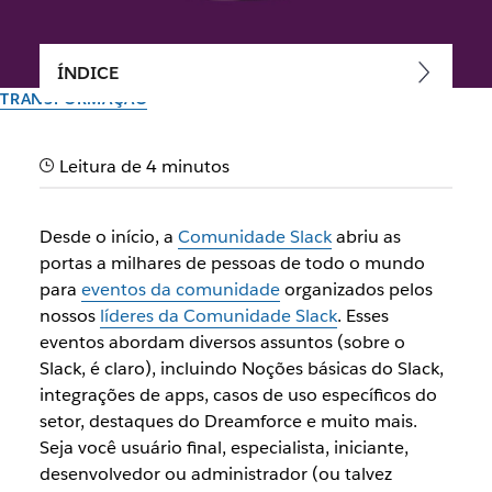
ÍNDICE
TRANSFORMAÇÃO
Slack para atendimento ao
Leitura de 4 minutos
cliente: dicas de
especialistas da
Desde o início, a
Comunidade Slack
abriu as
Comunidade Slack NYC
portas a milhares de pessoas de todo o mundo
para
eventos da comunidade
organizados pelos
nossos
líderes da Comunidade Slack
. Esses
Especialistas do Slack contam como aproveitar a
eventos abordam diversos assuntos (sobre o
plataforma ao máximo para o atendimento ao cliente.
Slack, é claro), incluindo Noções básicas do Slack,
integrações de apps, casos de uso específicos do
Autor: Jacob Gross
setor, destaques do Dreamforce e muito mais.
30 de setembro de 2025
Seja você usuário final, especialista, iniciante,
Ilustração de Zoe Berger
desenvolvedor ou administrador (ou talvez