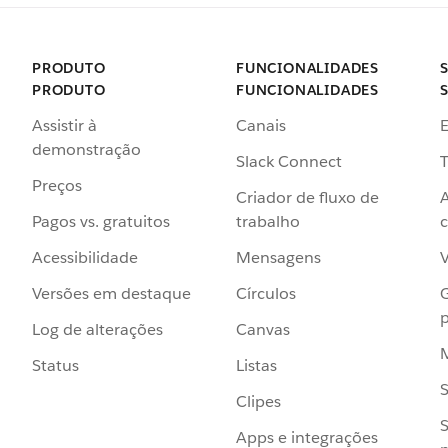
PRODUTO
FUNCIONALIDADES
PRODUTO
FUNCIONALIDADES
Assistir à
Canais
demonstração
Slack Connect
T
Preços
Criador de fluxo de
Pagos vs. gratuitos
trabalho
c
Acessibilidade
Mensagens
Versões em destaque
Círculos
p
Log de alterações
Canvas
Status
Listas
Clipes
S
Apps e integrações