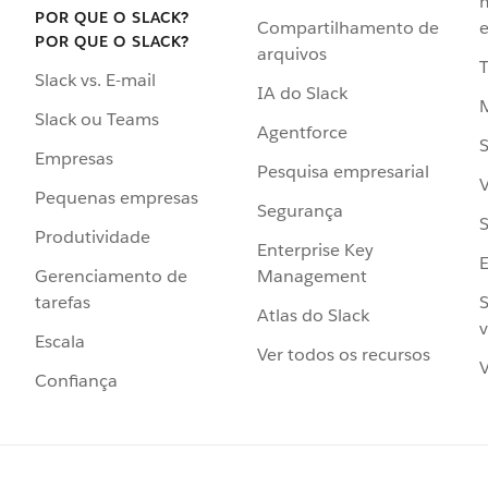
POR QUE O SLACK?
Compartilhamento de
e
POR QUE O SLACK?
arquivos
Slack vs. E-mail
IA do Slack
Slack ou Teams
Agentforce
S
Empresas
Pesquisa empresarial
V
Pequenas empresas
Segurança
S
Produtividade
Enterprise Key
Management
Gerenciamento de
S
tarefas
Atlas do Slack
v
Escala
Ver todos os recursos
V
Confiança