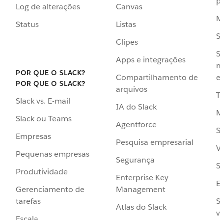
p
Log de alterações
Canvas
Status
Listas
Clipes
S
Apps e integrações
POR QUE O SLACK?
Compartilhamento de
e
POR QUE O SLACK?
arquivos
Slack vs. E-mail
IA do Slack
Slack ou Teams
Agentforce
S
Empresas
Pesquisa empresarial
V
Pequenas empresas
Segurança
S
Produtividade
Enterprise Key
Management
Gerenciamento de
S
tarefas
Atlas do Slack
v
Escala