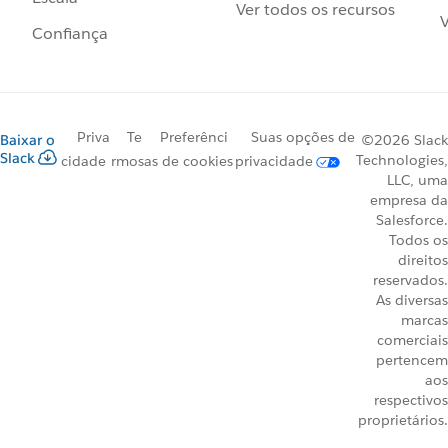
Ver todos os recursos
V
Confiança
Priva
Te
Preferênci
Suas opções de
Baixar o
©2026 Slack
Slack
Technologies,
cidade
rmos
as de cookies
privacidade
LLC, uma
empresa da
Salesforce.
Todos os
direitos
reservados.
As diversas
marcas
comerciais
pertencem
aos
respectivos
proprietários.