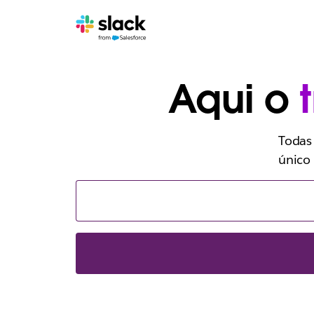
Aqui o
Todas
único 