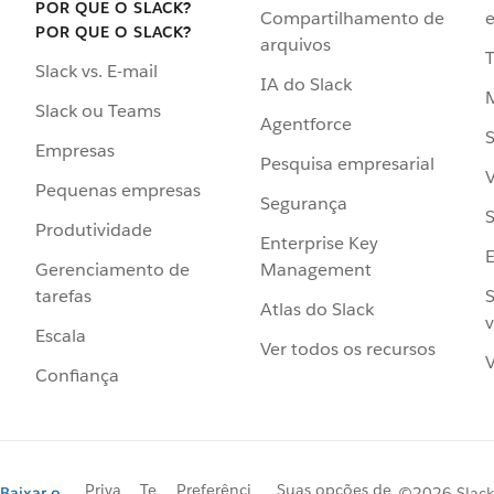
POR QUE O SLACK?
Compartilhamento de
e
POR QUE O SLACK?
arquivos
Slack vs. E-mail
IA do Slack
Slack ou Teams
Agentforce
S
Empresas
Pesquisa empresarial
V
Pequenas empresas
Segurança
S
Produtividade
Enterprise Key
Management
Gerenciamento de
S
tarefas
Atlas do Slack
v
Escala
Ver todos os recursos
V
Confiança
Priva
Te
Preferênci
Suas opções de
Baixar o
©2026 Slack