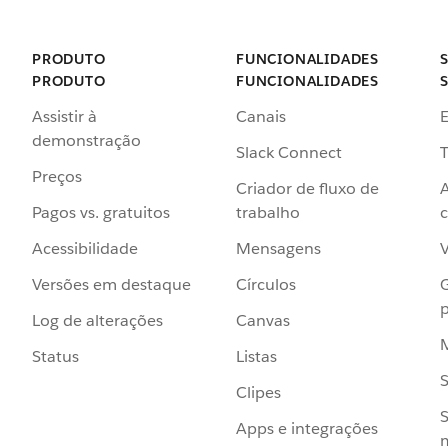
PRODUTO
FUNCIONALIDADES
PRODUTO
FUNCIONALIDADES
Assistir à
Canais
demonstração
Slack Connect
T
Preços
Criador de fluxo de
Pagos vs. gratuitos
trabalho
c
Acessibilidade
Mensagens
Versões em destaque
Círculos
p
Log de alterações
Canvas
Status
Listas
Clipes
S
Apps e integrações