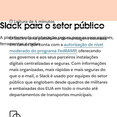
Leitura de 4 minutos
Slack para o setor público
A plataforma de colaboração segura para as suas equipes,
O Slack é uma plataforma de mensagens baseada
ferramentas e metas
em canais que conta com a
autorização de nível
moderado do programa FedRAMP
, oferecendo
aos governos e aos seus parceiros instalações
digitais centralizadas e seguras. Com informações
mais organizadas, mais rápidas e mais seguras do
que o e-mail, o Slack é usado por equipes do setor
público que englobam desde quadros de militares
e embaixadas dos EUA em todo o mundo até
departamentos de transportes municipais.