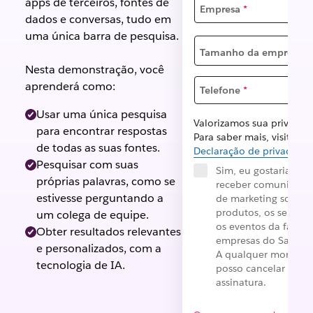
apps de terceiros, fontes de
Empresa
*
dados e conversas, tudo em
uma única barra de pesquisa.
Tamanho da empresa
*
Nesta demonstração, você
aprenderá como:
Telefone
*
Usar uma única pesquisa
Valorizamos sua privacid
para encontrar respostas
Para saber mais, visite no
de todas as suas fontes.
Declaração de privacidad
Pesquisar com suas
Sim, eu gostaria de
próprias palavras, como se
receber comunicaçõ
estivesse perguntando a
de marketing sobre 
produtos, os serviços
um colega de equipe.
os eventos da famíli
Obter resultados relevantes
empresas do Salesfo
e personalizados, com a
A qualquer moment
tecnologia de IA.
posso cancelar a
assinatura.