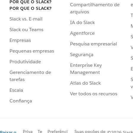
POR QUE O SLACK?
Compartilhamento de
e
POR QUE O SLACK?
arquivos
Slack vs. E-mail
IA do Slack
Slack ou Teams
Agentforce
S
Empresas
Pesquisa empresarial
V
Pequenas empresas
Segurança
S
Produtividade
Enterprise Key
Management
Gerenciamento de
S
tarefas
Atlas do Slack
v
Escala
Ver todos os recursos
V
Confiança
Priva
Te
Preferênci
Suas opções de
Baixar o
©2026 Slack