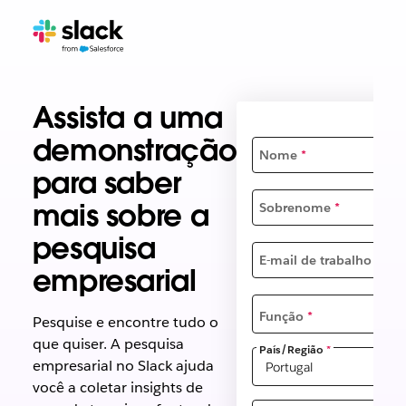
Assista a uma
demonstração
Nome
*
para saber
mais sobre a
Sobrenome
*
pesquisa
E-mail de trabalho
*
empresarial
Função
*
Pesquise e encontre tudo o
que quiser. A pesquisa
País/Região
*
empresarial no Slack ajuda
você a coletar insights de