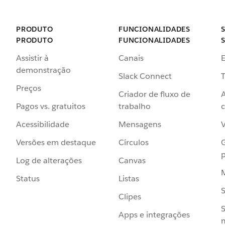
PRODUTO
FUNCIONALIDADES
PRODUTO
FUNCIONALIDADES
Assistir à
Canais
demonstração
Slack Connect
T
Preços
Criador de fluxo de
Pagos vs. gratuitos
trabalho
c
Acessibilidade
Mensagens
Versões em destaque
Círculos
p
Log de alterações
Canvas
Status
Listas
Clipes
S
Apps e integrações