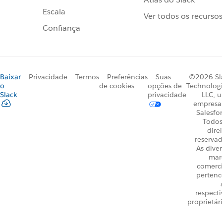
Escala
Ver todos os recurso
Confiança
Baixar
Privacidade
Termos
Preferências
Suas
©2026 Sl
o
de cookies
opções de
Technologi
Slack
privacidade
LLC, 
empresa
Salesfo
Todos
dire
reservad
As dive
mar
comerci
perten
respecti
proprietár