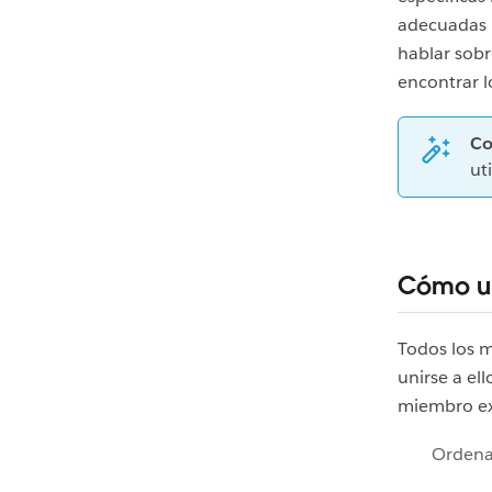
adecuadas 
hablar sobr
encontrar l
Co
ut
Cómo un
Todos los m
unirse a el
miembro ex
Orden