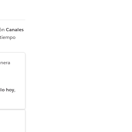
ión
Canales
e tiempo
anera
lo hoy
,