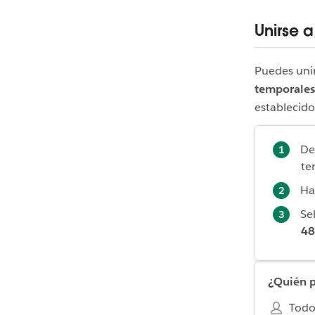
Unirse 
Puedes unir
temporales
establecido
De
te
Ha
Se
48
¿Quién p
Todo