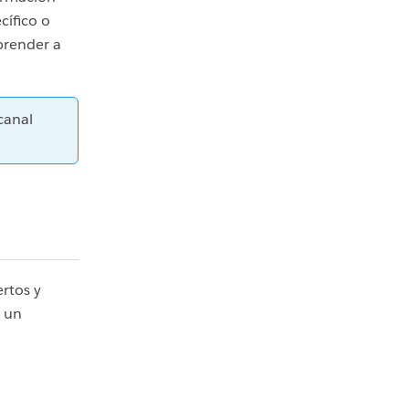
cífico o
prender a
canal
rtos y
, un