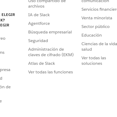
Uso compartido de
comunicación
archivos
Servicios financie
IA de Slack
 ELEGIR
Venta minorista
CK?
Agentforce
LEGIR
Sector público
Búsqueda empresarial
Educación
reo
Seguridad
Ciencias de la vida
Administración de
salud
ams
claves de cifrado (EKM)
Ver todas las
Atlas de Slack
soluciones
presa
Ver todas las funciones
ad
ión de
e