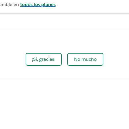
onible en
todos los planes
¡Sí, gracias!
No mucho