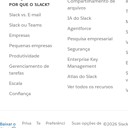
Compartilhamento de
e
POR QUE O SLACK?
arquivos
Slack vs. E-mail
IA do Slack
Slack ou Teams
Agentforce
S
Empresas
Pesquisa empresarial
V
Pequenas empresas
Segurança
S
Produtividade
Enterprise Key
Management
Gerenciamento de
S
tarefas
Atlas do Slack
v
Escala
Ver todos os recursos
V
Confiança
Priva
Te
Preferênci
Suas opções de
Baixar o
©2026 Slack