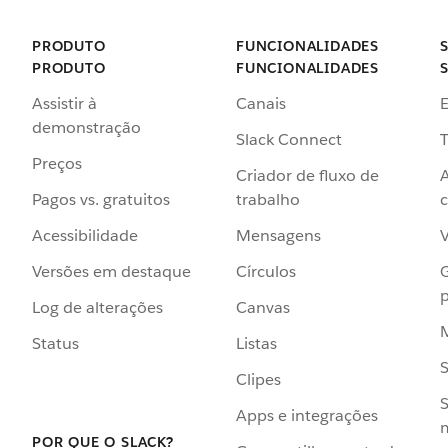
PRODUTO
FUNCIONALIDADES
PRODUTO
FUNCIONALIDADES
Assistir à
Canais
demonstração
Slack Connect
T
Preços
Criador de fluxo de
Pagos vs. gratuitos
trabalho
c
Acessibilidade
Mensagens
Versões em destaque
Círculos
p
Log de alterações
Canvas
Status
Listas
Clipes
S
Apps e integrações
POR QUE O SLACK?