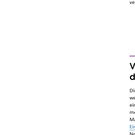
ve
V
d
Di
we
ei
mo
Ma
Ei
Na