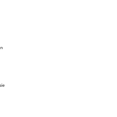
ln
sie