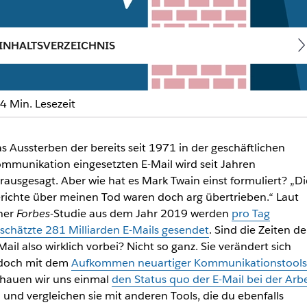
INHALTSVERZEICHNIS
4 Min. Lesezeit
schäftlicher Kommunikatio
s Aussterben der bereits seit 1971 in der geschäftlichen
mmunikation eingesetzten E-Mail wird seit Jahren
iven Tools für die geschäftliche Kommunikation
rausgesagt. Aber wie hat es Mark Twain einst formuliert? „Di
richte über meinen Tod waren doch arg übertrieben.“ Laut
ner
Forbes
-Studie aus dem Jahr 2019 werden
pro Tag
schätzte 281 Milliarden E-Mails gesendet
. Sind die Zeiten de
Mail also wirklich vorbei? Nicht so ganz. Sie verändert sich
doch mit dem
Aufkommen neuartiger Kommunikationstools
hauen wir uns einmal
den Status quo der E-Mail bei der Arbe
 und vergleichen sie mit anderen Tools, die du ebenfalls