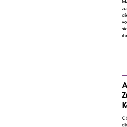
Ma
zu
di
vo
si
ih
A
Z
K
Ob
di