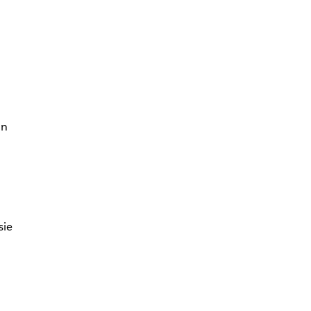
ln
sie