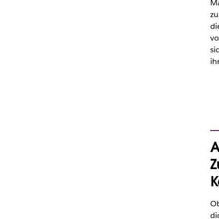
Ma
zu
di
vo
si
ih
A
Z
K
Ob
di