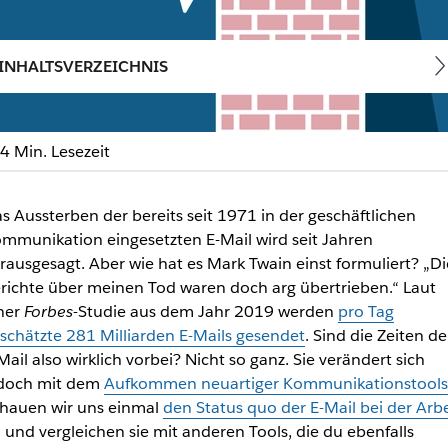
INHALTSVERZEICHNIS
4 Min. Lesezeit
schäftlicher Kommunikatio
s Aussterben der bereits seit 1971 in der geschäftlichen
mmunikation eingesetzten E-Mail wird seit Jahren
iven Tools für die geschäftliche Kommunikation
rausgesagt. Aber wie hat es Mark Twain einst formuliert? „Di
richte über meinen Tod waren doch arg übertrieben.“ Laut
ner
Forbes
-Studie aus dem Jahr 2019 werden
pro Tag
schätzte 281 Milliarden E-Mails gesendet
. Sind die Zeiten de
Mail also wirklich vorbei? Nicht so ganz. Sie verändert sich
doch mit dem
Aufkommen neuartiger Kommunikationstools
hauen wir uns einmal
den Status quo der E-Mail bei der Arbe
 und vergleichen sie mit anderen Tools, die du ebenfalls