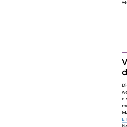
ve
V
d
Di
we
ei
mo
Ma
Ei
Na