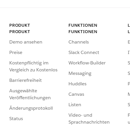
PRODUKT
FUNKTIONEN
PRODUKT
FUNKTIONEN
Demo ansehen
Channels
Preise
Slack Connect
I
Kostenpflichtig im
Workflow-Builder
S
Vergleich zu Kostenlos
Messaging
S
Barrierefreiheit
Huddles
Ausgewählte
Canvas
Veröffentlichungen
Listen
S
Änderungsprotokoll
Video- und
F
Status
Sprachnachrichten