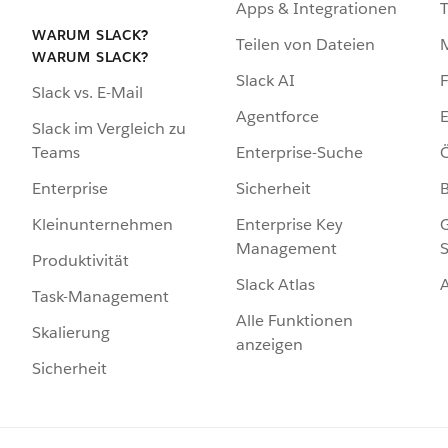
Apps & Integrationen
WARUM SLACK?
Teilen von Dateien
WARUM SLACK?
Slack AI
F
Slack vs. E-Mail
Agentforce
E
Slack im Vergleich zu
Enterprise-Suche
Ö
Teams
Sicherheit
Enterprise
Enterprise Key
G
Kleinunternehmen
Management
S
Produktivität
Slack Atlas
Task-Management
Alle Funktionen
Skalierung
anzeigen
Sicherheit