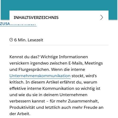
INHALTSVERZEICHNIS
ZUSAMMENARBEIT
Interne
6 Min. Lesezeit
Unternehmenskommunikatio
n: Erfolgsfaktor für
Kennst du das? Wichtige Informationen
Zusammenarbeit und
versickern irgendwo zwischen E-Mails, Meetings
und Flurgesprächen. Wenn die interne
Unternehmenskultur
Unternehmenskommunikation
stockt, wird’s
kritisch. In diesem Artikel erfährst du, warum
Eine effektive interne Unternehmenskommunikation ist
effektive interne Kommunikation so wichtig ist
entscheidend für die positive Unternehmenskultur und die
und wie du sie in deinem Unternehmen
Mitarbeiterbindung.
verbessern kannst – für mehr Zusammenhalt,
Produktivität und letztlich auch mehr Freude an
der Arbeit.
Vom Slack-Team