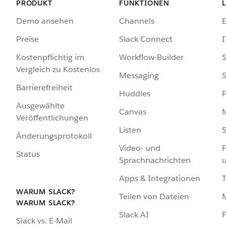
PRODUKT
FUNKTIONEN
Demo ansehen
Channels
Preise
Slack Connect
I
Kostenpflichtig im
Workflow-Builder
S
Vergleich zu Kostenlos
Messaging
S
Barrierefreiheit
Huddles
Ausgewählte
Canvas
Veröffentlichungen
Listen
S
Änderungsprotokoll
Video- und
F
Status
Sprachnachrichten
Apps & Integrationen
WARUM SLACK?
Teilen von Dateien
WARUM SLACK?
Slack AI
F
Slack vs. E-Mail