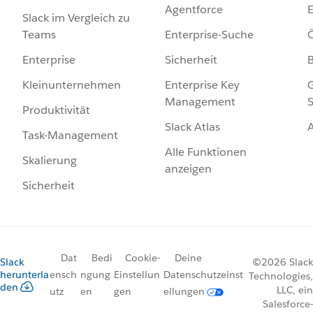
Agentforce
E
Slack im Vergleich zu
Enterprise-Suche
Ö
Teams
Sicherheit
Enterprise
Enterprise Key
G
Kleinunternehmen
Management
S
Produktivität
Slack Atlas
Task-Management
Alle Funktionen
Skalierung
anzeigen
Sicherheit
Dat
Bedi
Cookie-
Deine
Slack
©2026 Slack
herunterla
ensch
ngung
Einstellun
Datenschutzeinst
Technologies,
den
LLC, ein
utz
en
gen
ellungen
Salesforce-