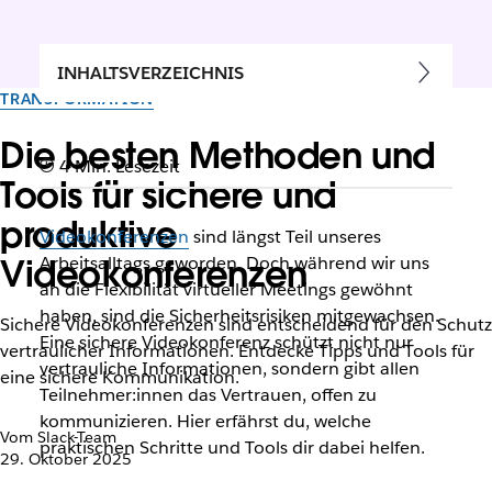
INHALTSVERZEICHNIS
TRANSFORMATION
Die besten Methoden und
4 Min. Lesezeit
Tools für sichere und
produktive
Videokonferenzen
sind längst Teil unseres
Videokonferenzen
Arbeitsalltags geworden. Doch während wir uns
an die Flexibilität virtueller Meetings gewöhnt
haben, sind die Sicherheitsrisiken mitgewachsen.
Sichere Videokonferenzen sind entscheidend für den Schutz
Eine sichere Videokonferenz schützt nicht nur
vertraulicher Informationen. Entdecke Tipps und Tools für
vertrauliche Informationen, sondern gibt allen
eine sichere Kommunikation.
Teilnehmer:innen das Vertrauen, offen zu
kommunizieren. Hier erfährst du, welche
Vom Slack-Team
praktischen Schritte und Tools dir dabei helfen.
29. Oktober 2025