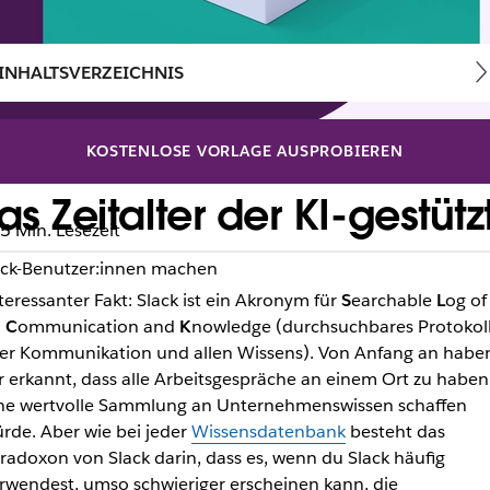
INHALTSVERZEICHNIS
KOSTENLOSE VORLAGE AUSPROBIEREN
Das Zeitalter der KI-gestü
5 Min. Lesezeit
lack-Benutzer:innen machen
teressanter Fakt: Slack ist ein Akronym für
S
earchable
L
og of
l
C
ommunication and
K
nowledge (durchsuchbares Protokol
ler Kommunikation und allen Wissens). Von Anfang an habe
r erkannt, dass alle Arbeitsgespräche an einem Ort zu haben
ne wertvolle Sammlung an Unternehmenswissen schaffen
rde. Aber wie bei jeder
Wissensdatenbank
besteht das
radoxon von Slack darin, dass es, wenn du Slack häufig
rwendest, umso schwieriger erscheinen kann, die