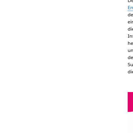
De
En
de
ei
di
In
he
um
de
Su
di