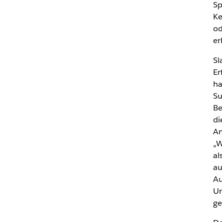
Sp
Ke
od
er
Sl
Er
ha
Su
Be
di
An
„W
al
au
Au
Un
ge