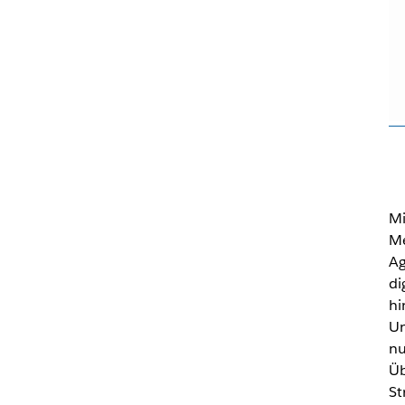
Mi
Me
Ag
di
hi
Un
nu
Üb
St