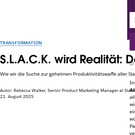
TRANSFORMATION
S.L.A.C.K. wird Realität: 
Wie wir die Suche zur geheimen Produktivitätswaffe aller S
In
A
l
Autor: Rebecca Walker, Senior Product Marketing Manager at Slack
21. August 2025
al
wi
ei
wü
Pa
ve