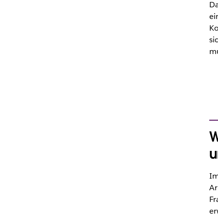
Da
ei
Ko
si
mu
W
u
I
Ar
Fr
er