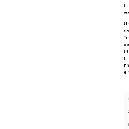
In
vo
Um
er
Te
in
Ph
In
fi
ei