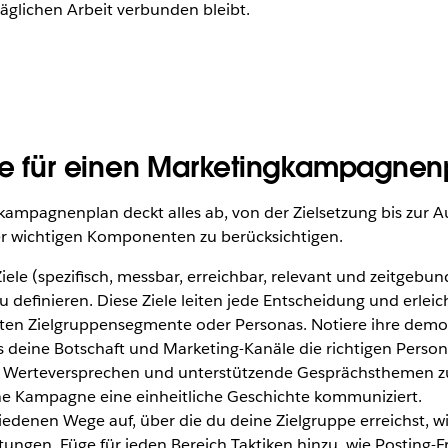
glichen Arbeit verbunden bleibt.
age für einen Marketingkampagnen
kampagnenplan deckt alles ab, von der Zielsetzung bis zur A
eser wichtigen Komponenten zu berücksichtigen.
-Ziele (spezifisch, messbar, erreichbar, relevant und zeitgebu
definieren. Diese Ziele leiten jede Entscheidung und erlei
sten Zielgruppensegmente oder Personas. Notiere ihre dem
s deine Botschaft und Marketing-Kanäle die richtigen Persone
es Werteversprechen und unterstützende Gesprächsthemen z
ine Kampagne eine einheitliche Geschichte kommuniziert.
hiedenen Wege auf, über die du deine Zielgruppe erreichst, w
ungen. Füge für jeden Bereich Taktiken hinzu, wie Posting-F