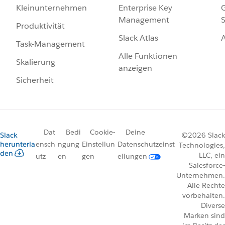
Enterprise Key
G
Kleinunternehmen
Management
S
Produktivität
Slack Atlas
Task-Management
Alle Funktionen
Skalierung
anzeigen
Sicherheit
Dat
Bedi
Cookie-
Deine
Slack
©2026 Slack
herunterla
ensch
ngung
Einstellun
Datenschutzeinst
Technologies,
den
LLC, ein
utz
en
gen
ellungen
Salesforce-
Unternehmen.
Alle Rechte
vorbehalten.
Diverse
Marken sind