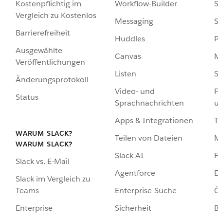
Kostenpflichtig im
Workflow-Builder
S
Vergleich zu Kostenlos
Messaging
S
Barrierefreiheit
Huddles
Ausgewählte
Canvas
Veröffentlichungen
Listen
S
Änderungsprotokoll
Video- und
F
Status
Sprachnachrichten
Apps & Integrationen
WARUM SLACK?
Teilen von Dateien
WARUM SLACK?
Slack AI
F
Slack vs. E-Mail
Agentforce
E
Slack im Vergleich zu
Enterprise-Suche
Ö
Teams
Sicherheit
Enterprise