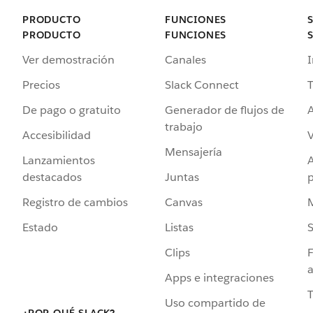
PRODUCTO
FUNCIONES
PRODUCTO
FUNCIONES
Ver demostración
Canales
I
Precios
Slack Connect
T
De pago o gratuito
Generador de flujos de
A
trabajo
Accesibilidad
Mensajería
Lanzamientos
destacados
Juntas
Registro de cambios
Canvas
Estado
Listas
Clips
F
a
Apps e integraciones
Uso compartido de
¿POR QUÉ SLACK?