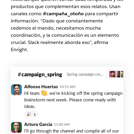
productos que complementan esos relatos. Usan
canales como
#campaña_otoño
para compartir
información. “Dado que constantemente
cedemos el mando, necesitamos mucha
coordinación, y la comunicación es un elemento
crucial. Slack realmente aborda eso”, afirma
Enright.
cole-
campaign_spring
Spring campaign creative
3
haan-
seasonal-
Alfonso Huertas
10:55 AM
channel
Hi team
, we’re kicking off the spring campaign
brainstorm next week. Please come ready with
ideas.
1
Arturo García
11:00 AM
I’ll go through the channel and compile all of our