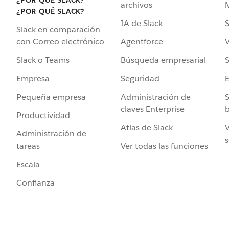
archivos
¿POR QUÉ SLACK?
IA de Slack
S
Slack en comparación
Agentforce
V
con Correo electrónico
Búsqueda empresarial
S
Slack o Teams
Seguridad
Empresa
Administración de
S
Pequeña empresa
claves Enterprise
b
Productividad
Atlas de Slack
V
Administración de
s
Ver todas las funciones
tareas
Escala
Confianza