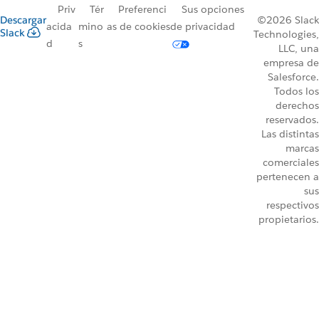
Priv
Tér
Preferenci
Sus opciones
Descargar
©2026 Slack
acida
mino
as de cookies
de privacidad
Slack
Technologies,
d
s
LLC, una
empresa de
Salesforce.
Todos los
derechos
reservados.
Las distintas
marcas
comerciales
pertenecen a
sus
respectivos
propietarios.