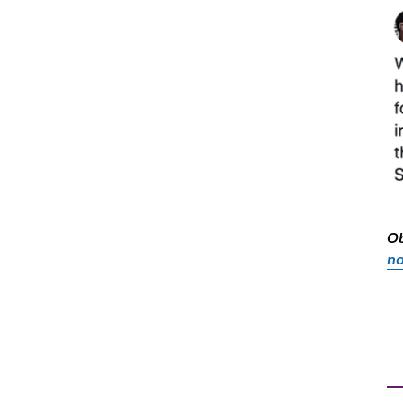
Ob
no