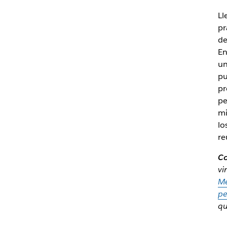
Ll
pr
de
En
un
pu
pr
pe
mi
lo
re
Co
vi
M
pe
qu