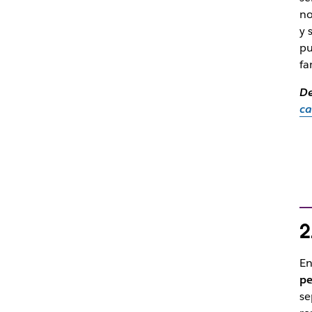
no
y 
pu
fa
D
ca
2
En
pe
se