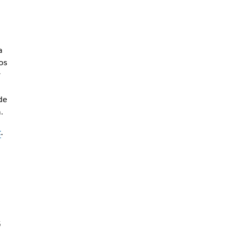
a
os
r
de
a.
k
.
s