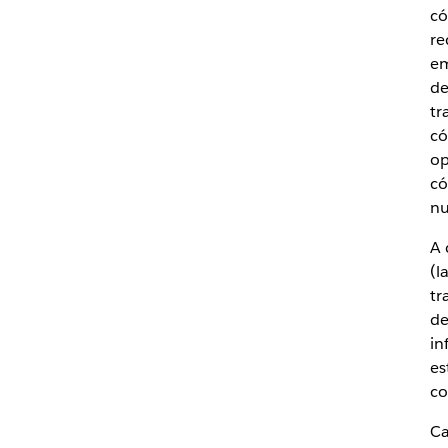
có
re
em
de
tr
có
op
có
nu
A 
(l
tr
de
in
es
co
Ca