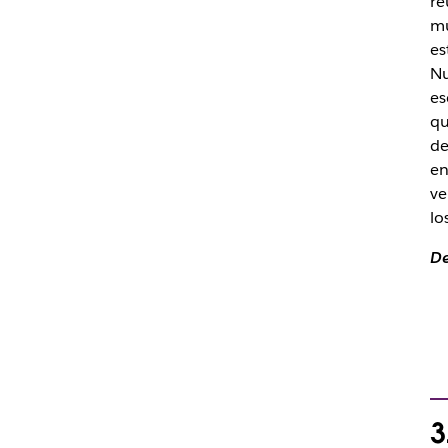
re
mu
es
Nu
es
qu
de
en
ve
lo
D
3