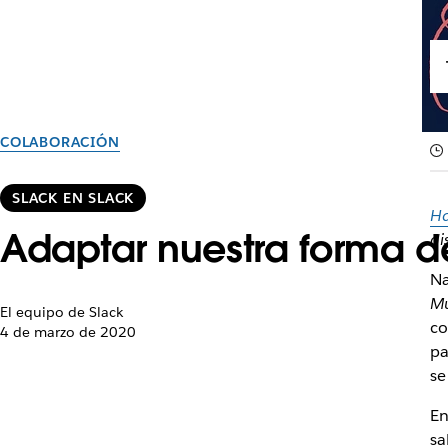
COLABORACIÓN
SLACK EN SLACK
Ha
Adaptar nuestra forma de
di
Na
Mu
El equipo de Slack
co
4 de marzo de 2020
pa
se
En
sa