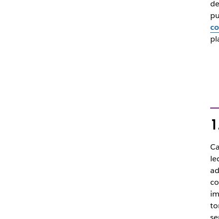
de
pu
co
pl
1
Ca
le
ad
co
im
to
se