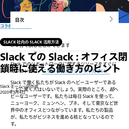
目次
コラボレーション
SLACK 社内の SLACK 活用方法
6 分で読むことができます
Slack での Slack : オフィス閉
Slack でのリモートワークに関するリソースをすぐに
鎖時に使える働き方のヒント
知りたい方は、
こちらをクリックしてください。
Slack で働く私たちが Slack のヘビーユーザーである
Slack チーム一同作成
ことに驚く人はいないでしょう。実際のところ、
超
ヘ
2020年3月4日
ビーなユーザーです。私たちは毎日 Slack を使って、
ニューヨーク、ミュンヘン、プネ、そして東京など世
界中のオフィスとつながっています。私たちの製品
が、私たちがビジネスを進める核となっているので
す。