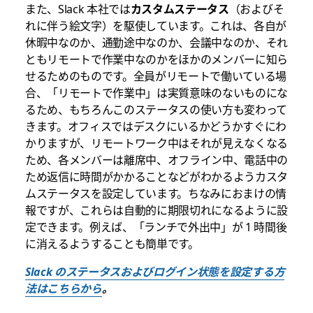
また、Slack 本社では
カスタムステータス
（およびそ
れに伴う絵文字）を駆使しています。これは、各自が
休暇中なのか、通勤途中なのか、会議中なのか、それ
ともリモートで作業中なのかをほかのメンバーに知ら
せるためのものです。全員がリモートで働いている場
合、「リモートで作業中」は実質意味のないものにな
るため、もちろんこのステータスの使い方も変わって
きます。オフィスではデスクにいるかどうかすぐにわ
かりますが、リモートワーク中はそれが見えなくなる
ため、各メンバーは離席中、オフライン中、電話中の
ため返信に時間がかかることなどがわかるようカスタ
ムステータスを設定しています。ちなみにおまけの情
報ですが、これらは自動的に期限切れになるように設
定できます。例えば、「ランチで外出中」が 1 時間後
に消えるようすることも簡単です。
Slack のステータスおよびログイン状態を設定する方
法はこちらから
。