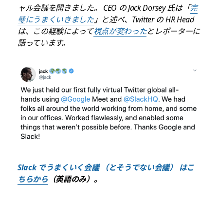
ャル会議を開きました。
CEO の Jack Dorsey 氏は「
完
璧にうまくいきました
」と述べ、Twitter の HR Head
は、この経験によって
視点が変わった
とレポーターに
語っています。
Slack でうまくいく会議 （とそうでない会議） はこ
ちらから
（英語のみ）。