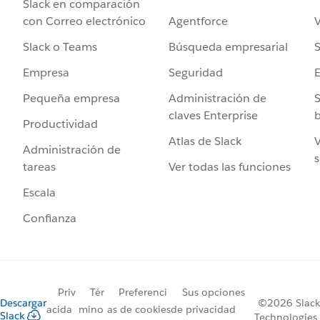
Slack en comparación
Agentforce
V
con Correo electrónico
Búsqueda empresarial
S
Slack o Teams
Seguridad
Empresa
Administración de
S
Pequeña empresa
claves Enterprise
b
Productividad
Atlas de Slack
V
Administración de
s
Ver todas las funciones
tareas
Escala
Confianza
Priv
Tér
Preferenci
Sus opciones
Descargar
©2026 Slack
acida
mino
as de cookies
de privacidad
Slack
Technologies,