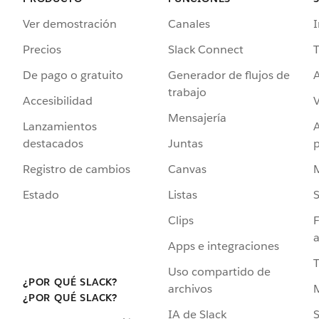
Ver demostración
Canales
I
Precios
Slack Connect
T
De pago o gratuito
Generador de flujos de
A
trabajo
Accesibilidad
Mensajería
Lanzamientos
destacados
Juntas
Registro de cambios
Canvas
Estado
Listas
Clips
F
a
Apps e integraciones
Uso compartido de
¿POR QUÉ SLACK?
archivos
¿POR QUÉ SLACK?
IA de Slack
S