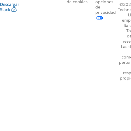
de cookies
opciones
Descargar
©2026
de
Slack
Techno
privacidad
L
emp
Sal
To
d
rese
Las d
come
perte
resp
propi