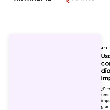
ACC
Us
co
día
im
¿Pie
tene
impo
gran