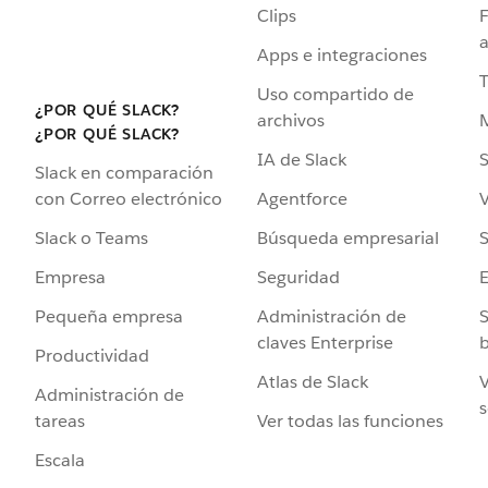
Clips
F
a
Apps e integraciones
Uso compartido de
¿POR QUÉ SLACK?
archivos
¿POR QUÉ SLACK?
IA de Slack
S
Slack en comparación
Agentforce
V
con Correo electrónico
Búsqueda empresarial
S
Slack o Teams
Seguridad
Empresa
Administración de
S
Pequeña empresa
claves Enterprise
b
Productividad
Atlas de Slack
V
Administración de
s
Ver todas las funciones
tareas
Escala