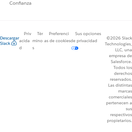
Confianza
Priv
Tér
Preferenci
Sus opciones
Descargar
©2026 Slack
acida
mino
as de cookies
de privacidad
Slack
Technologies,
d
s
LLC, una
empresa de
Salesforce.
Todos los
derechos
reservados.
Las distintas
marcas
comerciales
pertenecen a
sus
respectivos
propietarios.