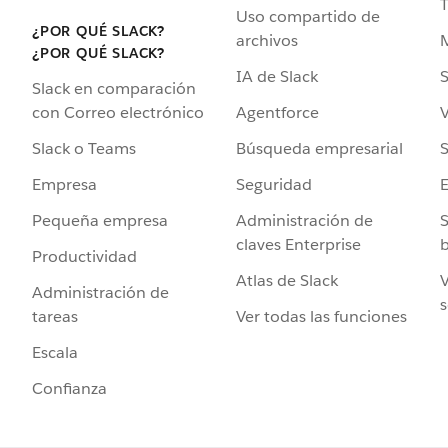
Uso compartido de
¿POR QUÉ SLACK?
archivos
¿POR QUÉ SLACK?
IA de Slack
S
Slack en comparación
Agentforce
V
con Correo electrónico
Búsqueda empresarial
S
Slack o Teams
Seguridad
Empresa
Administración de
S
Pequeña empresa
claves Enterprise
b
Productividad
Atlas de Slack
V
Administración de
s
Ver todas las funciones
tareas
Escala
Confianza