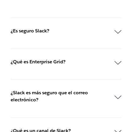
e
s
t
a
ñ
¿Es seguro Slack?
a
n
u
e
v
¿Qué es Enterprise Grid?
a
.
¿Slack es más seguro que el correo
electrónico?
¿Qué es un canal de Slack?