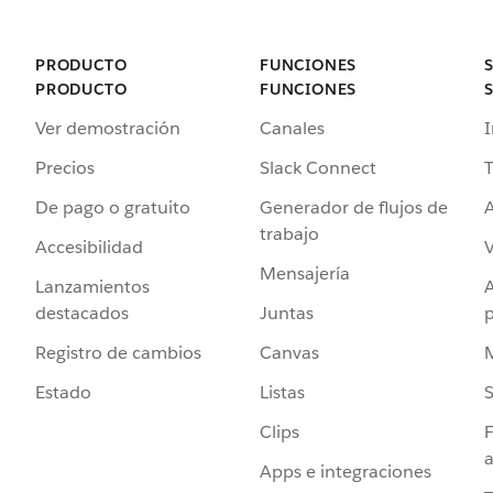
PRODUCTO
FUNCIONES
PRODUCTO
FUNCIONES
Ver demostración
Canales
I
Precios
Slack Connect
T
De pago o gratuito
Generador de flujos de
A
trabajo
Accesibilidad
Mensajería
Lanzamientos
destacados
Juntas
Registro de cambios
Canvas
Estado
Listas
Clips
F
a
Apps e integraciones