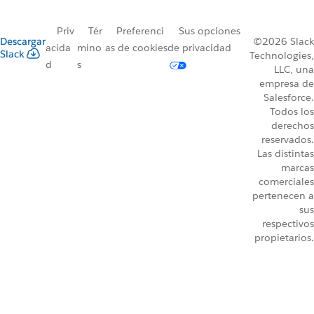
Priv
Tér
Preferenci
Sus opciones
Descargar
©2026 Slack
acida
mino
as de cookies
de privacidad
Slack
Technologies,
d
s
LLC, una
empresa de
Salesforce.
Todos los
derechos
reservados.
Las distintas
marcas
comerciales
pertenecen a
sus
respectivos
propietarios.