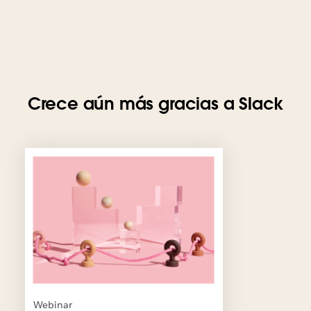
Crece aún más gracias a Slack
E
s
p
o
s
i
b
l
e
q
u
Webinar