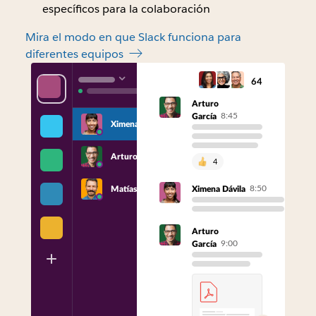
específicos para la colaboración
Mira el modo en que Slack funciona para
diferentes equipos
64
Arturo
8:45
García
Ximena
Arturo
4
8:50
Matías
Ximena Dávila
Arturo
9:00
García