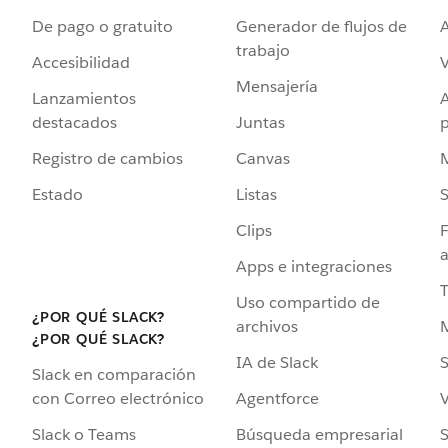
De pago o gratuito
Generador de flujos de
A
trabajo
Accesibilidad
Mensajería
Lanzamientos
destacados
Juntas
Registro de cambios
Canvas
Estado
Listas
Clips
F
a
Apps e integraciones
Uso compartido de
¿POR QUÉ SLACK?
archivos
¿POR QUÉ SLACK?
IA de Slack
S
Slack en comparación
Agentforce
V
con Correo electrónico
Búsqueda empresarial
S
Slack o Teams