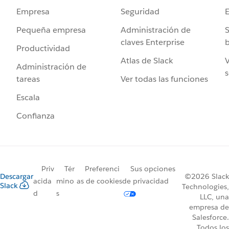
Seguridad
Empresa
Administración de
S
Pequeña empresa
claves Enterprise
b
Productividad
Atlas de Slack
V
Administración de
s
Ver todas las funciones
tareas
Escala
Confianza
Priv
Tér
Preferenci
Sus opciones
Descargar
©2026 Slack
acida
mino
as de cookies
de privacidad
Slack
Technologies,
d
s
LLC, una
empresa de
Salesforce.
Todos los