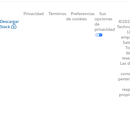
Privacidad
Términos
Preferencias
Sus
de cookies
opciones
Descargar
©2026
de
Slack
Techno
privacidad
L
emp
Sal
To
d
rese
Las d
come
perte
resp
propi