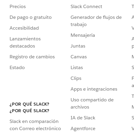
Precios
Slack Connect
T
De pago o gratuito
Generador de flujos de
A
trabajo
Accesibilidad
Mensajería
Lanzamientos
destacados
Juntas
Registro de cambios
Canvas
Estado
Listas
Clips
F
a
Apps e integraciones
Uso compartido de
¿POR QUÉ SLACK?
archivos
¿POR QUÉ SLACK?
IA de Slack
S
Slack en comparación
Agentforce
V
con Correo electrónico