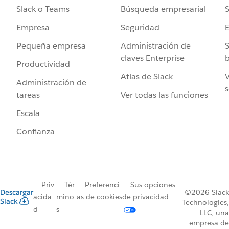
Búsqueda empresarial
S
Slack o Teams
Seguridad
Empresa
Administración de
S
Pequeña empresa
claves Enterprise
b
Productividad
Atlas de Slack
V
Administración de
s
Ver todas las funciones
tareas
Escala
Confianza
Priv
Tér
Preferenci
Sus opciones
Descargar
©2026 Slack
acida
mino
as de cookies
de privacidad
Slack
Technologies,
d
s
LLC, una
empresa de