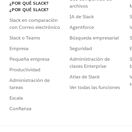
¿POR QUÉ SLACK?
archivos
¿POR QUÉ SLACK?
IA de Slack
S
Slack en comparación
Agentforce
V
con Correo electrónico
Búsqueda empresarial
S
Slack o Teams
Seguridad
Empresa
Administración de
S
Pequeña empresa
claves Enterprise
b
Productividad
Atlas de Slack
V
Administración de
s
Ver todas las funciones
tareas
Escala
Confianza