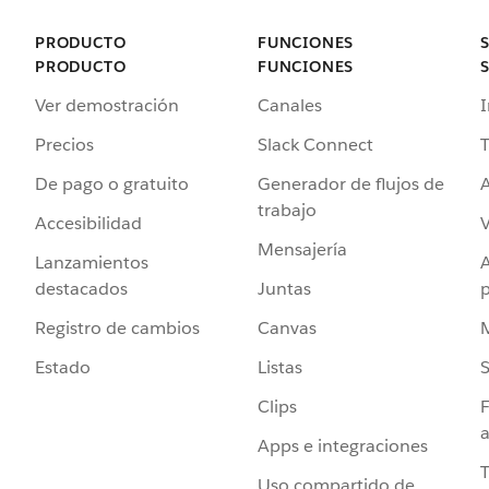
PRODUCTO
FUNCIONES
PRODUCTO
FUNCIONES
Ver demostración
Canales
I
Precios
Slack Connect
T
De pago o gratuito
Generador de flujos de
A
trabajo
Accesibilidad
Mensajería
Lanzamientos
destacados
Juntas
Registro de cambios
Canvas
Estado
Listas
Clips
F
a
Apps e integraciones
Uso compartido de