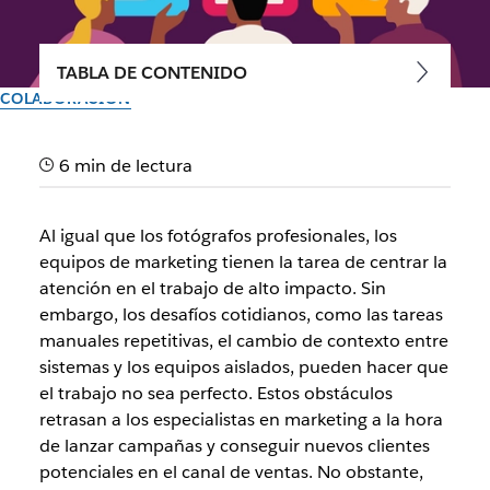
TABLA DE CONTENIDO
COLABORACIÓN
Los equipos de marketing de
6 min de lectura
Salesforce utilizan la
automatización para
Al igual que los fotógrafos profesionales, los
simplificar procesos y
equipos de marketing tienen la tarea de centrar la
atención en el trabajo de alto impacto. Sin
potenciar la productividad
embargo, los desafíos cotidianos, como las tareas
manuales repetitivas, el cambio de contexto entre
Los flujos de trabajo ayudan a los especialistas en marketing
sistemas y los equipos aislados, pueden hacer que
a crear y lanzar campañas más rápido
el trabajo no sea perfecto. Estos obstáculos
retrasan a los especialistas en marketing a la hora
de lanzar campañas y conseguir nuevos clientes
El equipo de Slack
27 de noviembre de 2023
potenciales en el canal de ventas. No obstante,