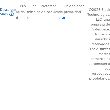
Priv
Tér
Preferenci
Sus opciones
Descargar
©2026 Slack
acida
mino
as de cookies
de privacidad
Slack
Technologies,
d
s
LLC, una
empresa de
Salesforce.
Todos los
derechos
reservados.
Las distintas
marcas
comerciales
pertenecen a
sus
respectivos
propietarios.