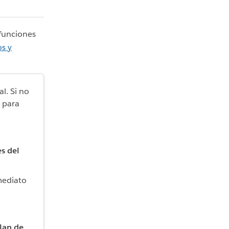
 funciones
os y
al. Si no
para
s del
mediato
lan de