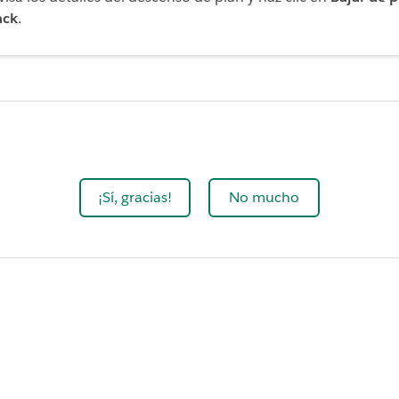
ack
.
¡Sí, gracias!
No mucho