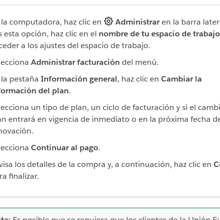
 la computadora, haz clic en
Administrar
en la barra later
s esta opción, haz clic en el
nombre de tu espacio de trabajo
ceder a los ajustes del espacio de trabajo.
lecciona
Administrar facturación
del menú.
 la pestaña
Información general
, haz clic en
Cambiar la
formación del plan
.
lecciona un tipo de plan, un ciclo de facturación y si el camb
an entrará en vigencia de inmediato o en la próxima fecha d
novación.
lecciona
Continuar al pago
.
visa los detalles de la compra y, a continuación, haz clic en
C
a finalizar.
ta:
Es posible que se requiera que los clientes de la Unión 