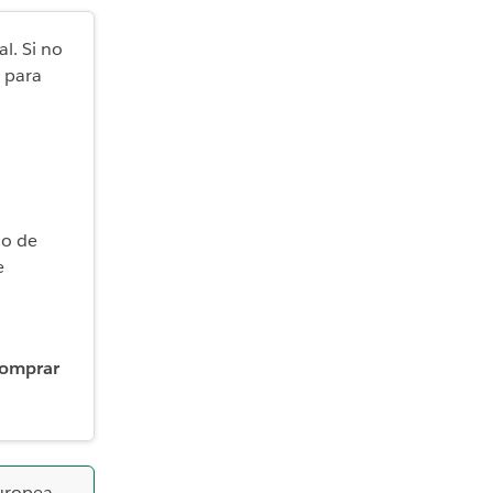
al. Si no
para
io de
e
omprar
Europea