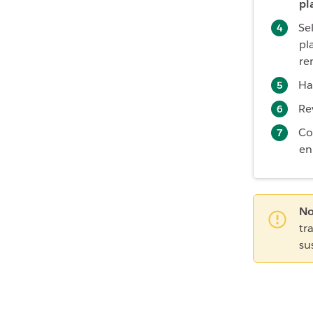
pl
Se
pl
re
Ha
Re
Co
e
No
tr
su