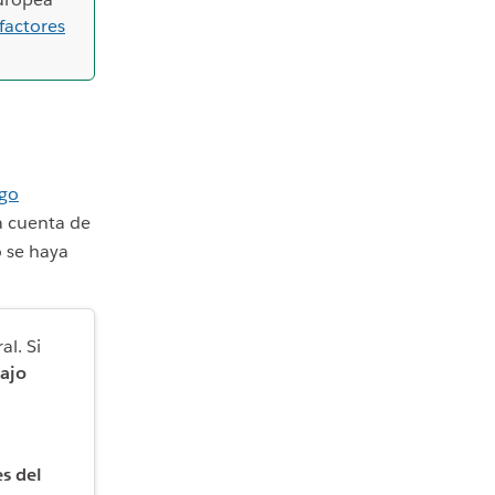
factores
ago
la cuenta de
o se haya
al. Si
bajo
s del