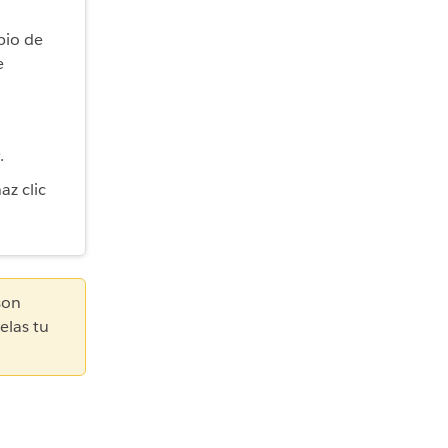
mbio de
e
.
z clic
son
elas tu