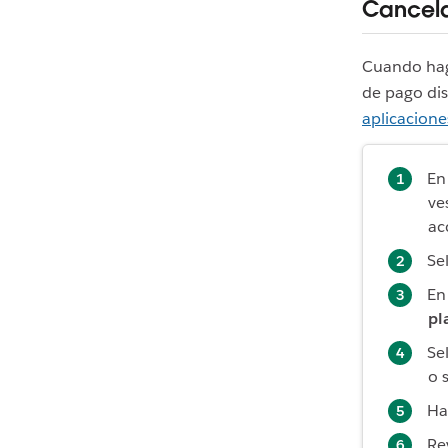
Cancela
Cuando haga
de pago dis
aplicacione
En
ve
ac
Se
En
pl
Se
o 
Ha
Re