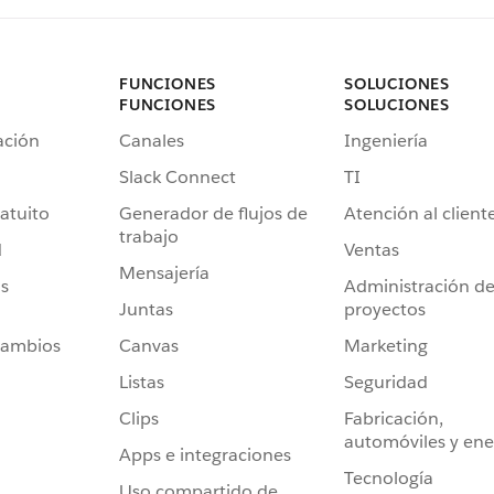
FUNCIONES
SOLUCIONES
FUNCIONES
SOLUCIONES
ación
Canales
Ingeniería
Slack Connect
TI
atuito
Generador de flujos de
Atención al client
trabajo
d
Ventas
Mensajería
s
Administración d
Juntas
proyectos
cambios
Canvas
Marketing
Listas
Seguridad
Clips
Fabricación,
automóviles y ene
Apps e integraciones
Tecnología
Uso compartido de