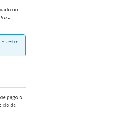
biado un
Pro a
 nuestro
 de pago o
ciclo de