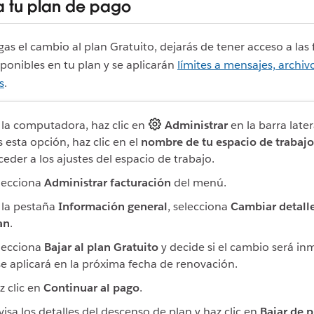
 tu plan de pago
s el cambio al plan Gratuito, dejarás de tener acceso a las
ponibles en tu plan y se aplicarán
límites a mensajes, archiv
s
.
 la computadora, haz clic en
Administrar
en la barra later
s esta opción, haz clic en el
nombre de tu espacio de trabajo
ceder a los ajustes del espacio de trabajo.
lecciona
Administrar facturación
del menú.
 la pestaña
Información general
, selecciona
Cambiar detalle
an
.
lecciona
Bajar al plan Gratuito
y decide si el cambio será in
se aplicará en la próxima fecha de renovación.
z clic en
Continuar al pago
.
visa los detalles del descenso de plan y haz clic en
Bajar de p