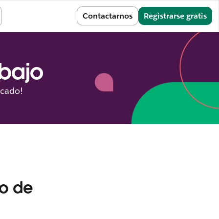
Iniciar sesión
Contactarnos
Registrarse gratis
abajo
icado!
o de