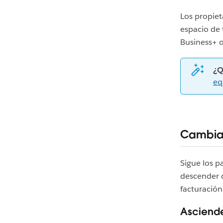
Los propie
espacio de 
Business+ o
¿Q
eq
Cambia 
Sigue los p
descender d
facturación
Asciend