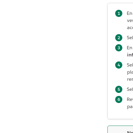
En
ve
ac
Se
En
in
Se
pl
re
Se
Re
par
No