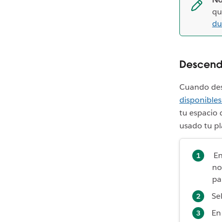
qu
du
Descende
Cuando desc
disponibles
tu espacio 
usado tu pl
En
no
pa
Se
En